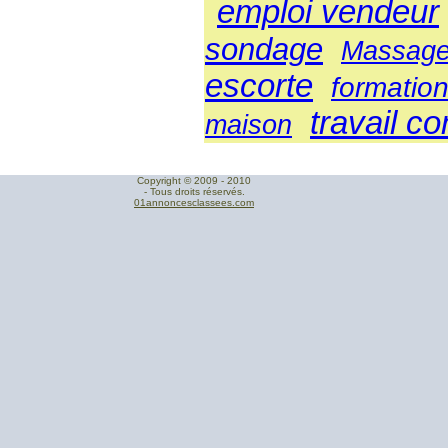
emploi vendeur
sondage
Massage 
escorte
formatio
travail c
maison
Copyright © 2009 - 2010
- Tous droits réservés.
01annoncesclassees.com