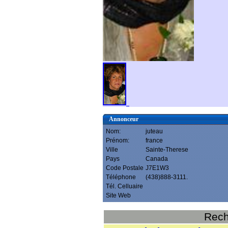
Annonceur
Nom:
juteau
Prénom:
france
Ville
Sainte-Therese
Pays
Canada
Code Postale
J7E1W3
Téléphone
(438)888-3111.
Tél. Celluaire
Site Web
Rech