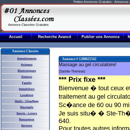
Petites Annonces Gratuites - Annoncez
Annonce Classées Gratuites
Accueil
Recherche Avancé
Publier une Annonce
Annonce Classées
Annonce # 1288625542
Ameublements
Massage au gel circulatoire!
Animaux
Electroniques
(Sainte-Therese)
Emplois
*** Prix fixe ***
Famille
Bienvenue � tout ceux et 
Immobiliers
traitement au gel circulat
Locations
Outils - Chauffage
Sc�ance de 60 ou 90 mi
Récréatifs
Je suis situ� � Ste-Th�r
Sports - Loisirs
640.
Rencontres
Services
Pour toutes autres inform