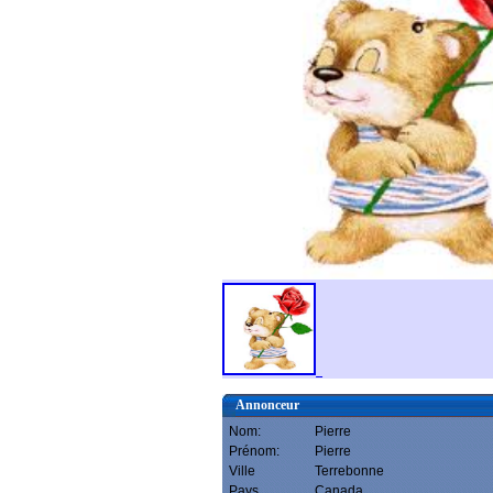
Annonceur
Nom:
Pierre
Prénom:
Pierre
Ville
Terrebonne
Pays
Canada