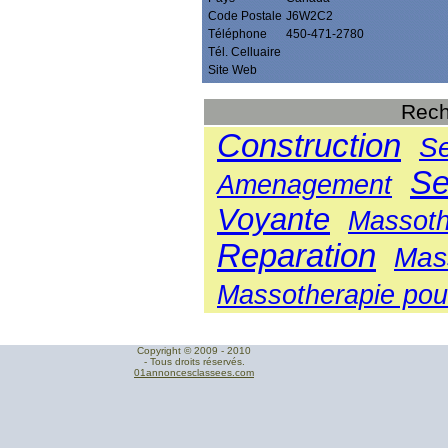
Code Postale
J6W2C2
Téléphone
450-471-2780
Tél. Celluaire
Site Web
Rech
Construction
Se
Se
Amenagement
Voyante
Massoth
Reparation
Mas
Massotherapie pou
Copyright © 2009 - 2010
- Tous droits réservés.
01annoncesclassees.com