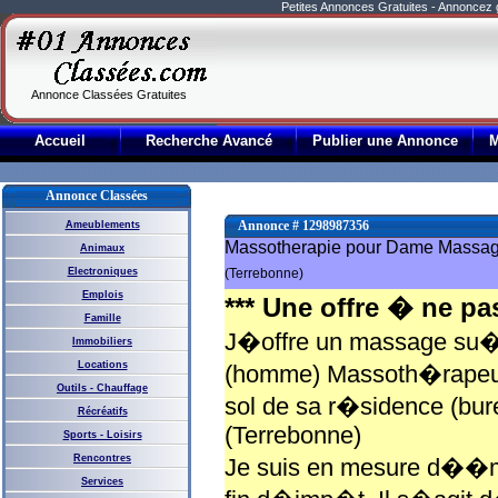
Petites Annonces Gratuites - Annoncez
Annonce Classées Gratuites
Accueil
Recherche Avancé
Publier une Annonce
Annonce Classées
Annonce # 1298987356
Ameublements
Massotherapie pour Dame Massa
Animaux
Electroniques
(Terrebonne)
Emplois
*** Une offre � ne pas 
Famille
J�offre un massage su�d
Immobiliers
Locations
(homme) Massoth�rapeut
Outils - Chauffage
sol de sa r�sidence (b
Récréatifs
(Terrebonne)
Sports - Loisirs
Rencontres
Je suis en mesure d��me
Services