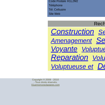
Code Postale
H1L2M2
Téléphone
Tél. Celluaire
Site Web
Rech
Construction
Se
Se
Amenagement
Voyante
Voluptu
Reparation
Volu
D
Voluptueuse et
Copyright © 2009 - 2010
- Tous droits réservés.
01annoncesclassees.com