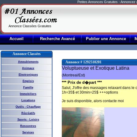
Petites Annonces Gratuites - Annoncez
Annonce Classées Gratuites
Accueil
Recherche Avancé
Publier une Annonce
Annonce Classées
Annonce # 1292510201
Ameublements
Voluptueuse et Exotique Latina
Animaux
Electroniques
(Montreal/Est)
Emplois
*** Prix de d�part ***
Salut, J'offre des massages relaxant dans 
Famille
1h=35$ et 30min=25$ +++options
Immobiliers
Locations
Je suis disponible, alors contacte moi
Outils - Chauffage
Récréatifs
Sports - Loisirs
Rencontres
Services