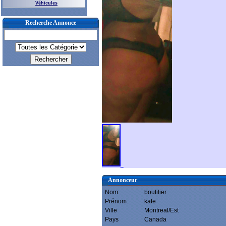
Véhicules
Recherche Annonce
Annonceur
Nom:
boutilier
Prénom:
kate
Ville
Montreal/Est
Pays
Canada