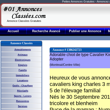
Petites Annonces Gratuites - Annoncez
Annonce Classées Gratuites
Accueil
Recherche Avancé
Publier une Annonce
Annonce Classées
Annonce # 1386242723
Ameublements
Adorable chiot de type Cavalier Ki
Animaux
Adopter
Electroniques
(Montreal/Centre-Ville)
Emplois
Famille
Immobiliers
Heureux de vous annoncer
Locations
cavaliers king charles 3 
Outils - Chauffage
5 de l'élevage familial
Récréatifs
Nés le 30 Septembre 2013
Sports - Loisirs
Rencontres
tricolore et blenheim
Services
Puce de la maman ; Num