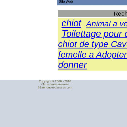
Site Web
Rech
chiot
Animal a v
Toilettage pour 
chiot de type Cav
femelle a Adopter
donner
Copyright © 2009 - 2010
- Tous droits réservés.
01annoncesclassees.com