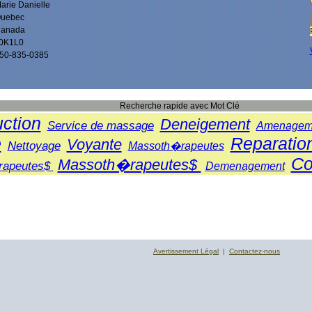
arie Danielle
uebec
anada
0K1L0
50-835-0385
Recherche rapide avec Mot Clé
ction
Deneigement
Service de massage
Amenagem
e
Reparatio
Voyante
Nettoyage
Massoth�rapeutes
Co
Massoth�rapeutes$
rapeutes$
Demenagement
Avertissement Légal
|
Contactez-nous