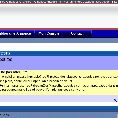
tites Annonces Gratuites - Annoncez gratuitement vos annonces classées au Quebec - Fra
ublier une Annonce
Mon Compte
Contact
7878845
peutes
ne pas rater ! ***
n emploi en massoth�rapie? Le R�seau des Massoth�rapeutes recrute pour sa c
ps plein, partiel ou sur appel on a besoin de vous!
d�s maintenant sur LeR�seauDesMassotherapeutes.com pour appara�tre dans no
t, parcourez nos offres et trouver l'emploi qui vous convient.
Pu
aBadie