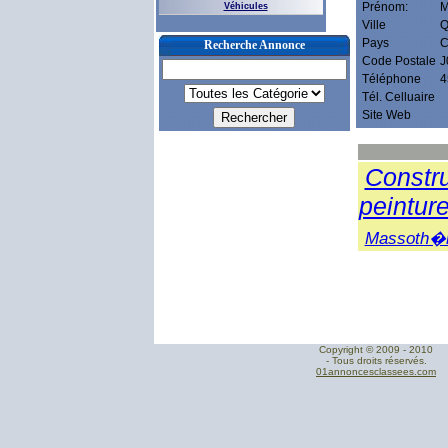
Prénom:
M
Véhicules
Ville
Q
Pays
C
Recherche Annonce
Code Postale
J
Téléphone
4
Tél. Celluaire
Site Web
Constru
peintur
Massoth�
Copyright © 2009 - 2010
- Tous droits réservés.
01annoncesclassees.com