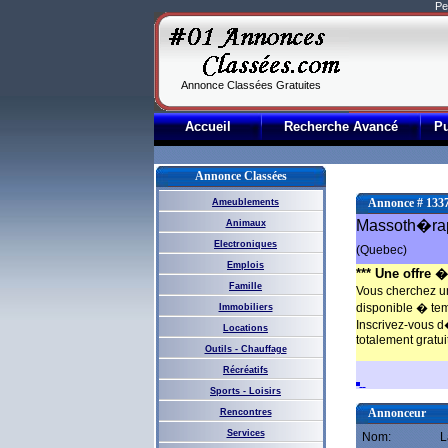
Pe
Annonce Classées Gratuites
Accueil
Recherche Avancé
P
Annonce Classées
Annonce # 133
Ameublements
Massoth�ra
Animaux
Electroniques
(Quebec)
Emplois
*** Une offre � 
Famille
Vous cherchez u
disponible � tem
Immobiliers
Inscrivez-vous 
Locations
totalement gratui
Outils - Chauffage
Récréatifs
Sports - Loisirs
Annonceur
Rencontres
Services
Nom:
L