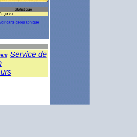
Statistique
Page vu:
Voir carte géographique
Service de
ent
n
urs