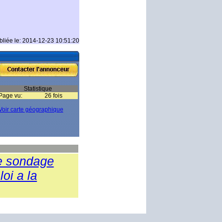
bliée le: 2014-12-23 10:51:20
Statistique
Page vu:
26 fois
Voir carte géographique
e sondage
oi a la