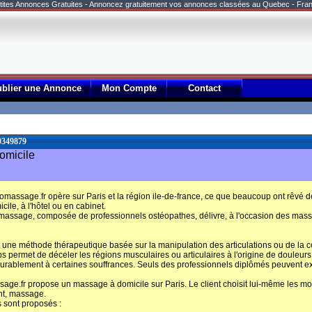
tites Annonces Gratuites - Annoncez gratuitement vos annonces classées au Quebec - Fra
ublier une Annonce
Mon Compte
Contact
9349879
omicile
omassage.fr opère sur Paris et la région ile-de-france, ce que beaucoup ont rêvé d
cile, à l'hôtel ou en cabinet.
massage, composée de professionnels ostéopathes, délivre, à l'occasion des mass
 une méthode thérapeutique basée sur la manipulation des articulations ou de la co
s permet de déceler les régions musculaires ou articulaires à l'origine de douleurs,
durablement à certaines souffrances. Seuls des professionnels diplômés peuvent exe
age.fr propose un massage à domicile sur Paris. Le client choisit lui-même les moda
nt, massage.
 sont proposés :