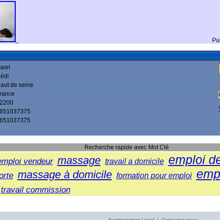
Pu
asri
édi
aut de seine
rance
2200
651037375
651037375
Recherche rapide avec Mot Clé
emploi d
massage
emploi vendeur
travail a domicile
empl
massage à domicile
orte
formation pour emploi
travail commission
Avertissement Légal
|
Contactez-nous