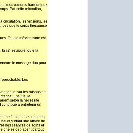
vre des mouvements harmonieux
orps. Par cette relaxation,
irculation, les tensions, les
frances que le corps thésaurise
nes. Tout le métabolisme est
 bras), revigore toute la
u encore le massage duo pour
irréprochable. Les
ention, et sur les raisons de
ffrance. Ensuite, le
arient selon la nécessité
t contribue à entretenir un
er une facture que certaines
si et surtout une affaire de
urer des séances de soins et
seigne se déplacent partout