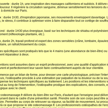
verte : durée 1h, une inspiration des massages californiens et suédois. Il déli
ouceur. Il régénère la circulation sanguine, diminue sensiblement les tensions du c
e à domicile sur Paris.
: durée 1h30, d'inspiration japonaise, ses mouvements enveloppent davantage. La c
, le stress, il contribue à optimiser voire à faire disparaitre tout ce cortège de souf
ond : durée 1H30 plus énergique, basé sur les techniques de shiatsu et polynésien
ment (réflexologie plantaire, etc.).
 durée 2h, travail profond et expert des zones sensibles (crâne, lombaire, épaules,
laire, un rafraîchissement du corps.
s spécifiques sont pratiqués tels que le 4 mains (une abondance de bien-être) o
nt réparateur à deux.
entions sont assurées dans un esprit professionnel, avec une qualité d'application 
vrent et perfectionnent leur savoir-faire continuellement auprès de leur clientèle.
nce par un bilan de forme, pour dresser une carte physiologique, préciser l'interv
Puis, l'ostéopathe procède à une estimation par palpation de la douleur ou de la sou
pense les techniques spécifiques au traitement. Les positions et les interventions v
ut au long de l'intervention, l'ostéopathe prodigue des explications, des conseils, e
ique avec le client.
steomassage.fr délivre du bien-être sur Paris, d'autant que l'enseigne peut délivr
rsent dans le cadre d'une prévention santé. Prendre soin de son corps peut être aus
ire. Permettre au corps de retrouver sa vigueur, sa facilité de mouvement, lui proc
oilà ce que propose le site osteomassage.fr. Les professionnels ostéopathes de l'en