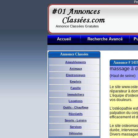
Pe
Annonce Classées Gratuites
Accueil
Recherche Avancé
P
Annonce Classées
Annonce # 141
Ameublements
massage à d
Animaux
Electroniques
(Haut de seine)
Emplois
Le site www.oste
Famille
réparateur à domi
Immobiliers
L'équipe d'osteo
vos douleurs.
Locations
Outils - Chauffage
L'ostéopathie est
palpation du corp
Récréatifs
efficacement et 
Sports - Loisirs
Le site osteomass
Services
durée, intervena
Véhicules
Divers massages