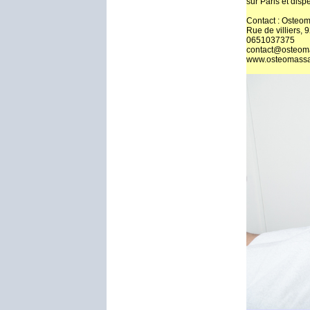
sur Paris et disp
Contact : Osteo
Rue de villiers, 
0651037375
contact@osteoma
www.osteomassa