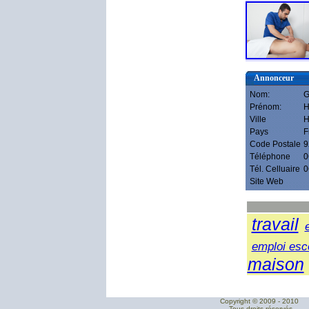
Annonceur
Nom:
G
Prénom:
H
Ville
H
Pays
F
Code Postale
9
Téléphone
0
Tél. Celluaire
0
Site Web
travail
emploi esc
maison
Copyright © 2009 - 2010
- Tous droits réservés.