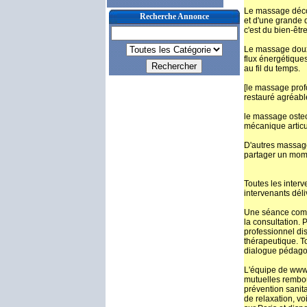
Le massage décou
Recherche Annonce
et d'une grande d
c'est du bien-êtr
Le massage doux 
flux énergétiques
au fil du temps.
[le massage prof
restauré agréable
le massage osteo,
mécanique articu
D'autres massage
partager un mome
Toutes les interv
intervenants déli
Une séance comme
la consultation. 
professionnel dis
thérapeutique. To
dialogue pédagog
L'équipe de www.o
mutuelles rembou
prévention sanita
de relaxation, v