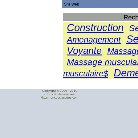
Site Web
Rech
Construction
Se
Se
Amenagement
Voyante
Massage
Massage muscula
Deme
musculaire$
Copyright © 2009 - 2010
- Tous droits réservés.
01annoncesclassees.com