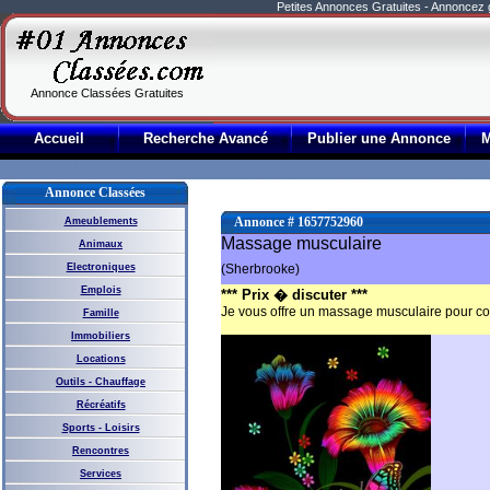
Petites Annonces Gratuites - Annoncez
Annonce Classées Gratuites
Accueil
Recherche Avancé
Publier une Annonce
Annonce Classées
Annonce # 1657752960
Ameublements
Massage musculaire
Animaux
Electroniques
(Sherbrooke)
Emplois
*** Prix � discuter ***
Je vous offre un massage musculaire pour co
Famille
Immobiliers
Locations
Outils - Chauffage
Récréatifs
Sports - Loisirs
Rencontres
Services