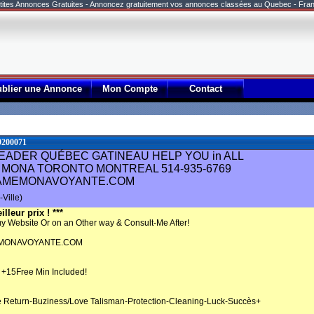
tites Annonces Gratuites - Annoncez gratuitement vos annonces classées au Quebec - Fra
ublier une Annonce
Mon Compte
Contact
9200071
EADER QUÉBEC GATINEAU HELP YOU in ALL
MONA TORONTO MONTREAL 514-935-6769
MEMONAVOYANTE.COM
Ville)
illeur prix ! ***
y Website Or on an Other way & Consult-Me After!
ONAVOYANTE.COM
 +15Free Min Included!
 Return-Buziness/Love Talisman-Protection-Cleaning-Luck-Succès+