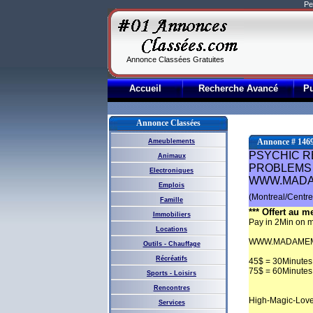
Pe
Annonce Classées Gratuites
Accueil
Recherche Avancé
P
Annonce Classées
Annonce # 146
Ameublements
PSYCHIC R
Animaux
PROBLEMS 
Electroniques
WWW.MADA
Emplois
(Montreal/Centre-
Famille
*** Offert au me
Immobiliers
Pay in 2Min on m
Locations
WWW.MADAMEM
Outils - Chauffage
Récréatifs
45$ = 30Minutes
75$ = 60Minutes
Sports - Loisirs
Rencontres
High-Magic-Love
Services