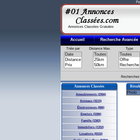
Pe
Annonces Classées Gratuites
Accueil
Recherche Avancée
Triée par
Distance Max.
Type
Recherchez 
Annonces Classées
Résult
Photo
Ameublements (2966)
Animaux (3215)
Électroniques (886)
Emplois (3386)
Famille (1583)
Immobiliers (1352)
Locations (8332)