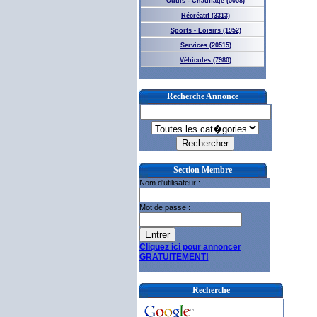
Outils - Chauffage (5058)
Récréatif (3313)
Sports - Loisirs (1952)
Services (20515)
Véhicules (7980)
Recherche Annonce
Section Membre
Nom d'utilisateur :
Mot de passe :
Cliquez ici pour annoncer
GRATUITEMENT!
Recherche