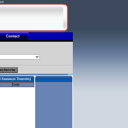
nce
Contact
0 Annonces Trouvées)
x
Date