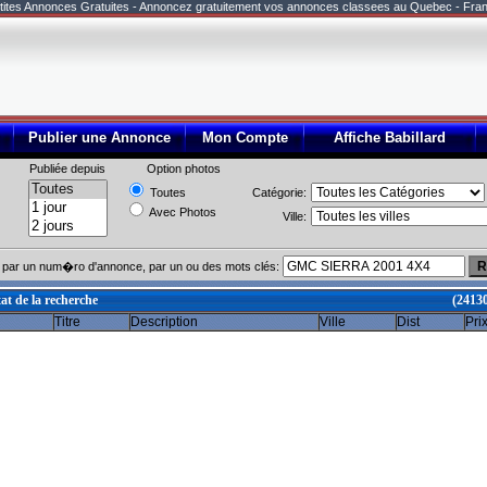
tites Annonces Gratuites - Annoncez gratuitement vos annonces classees au Quebec - Fra
Publier une Annonce
Mon Compte
Affiche Babillard
Publiée depuis
Option photos
Toutes
Catégorie:
Avec Photos
Ville:
par un num�ro d'annonce, par un ou des mots clés:
at de la recherche
(2413
Titre
Description
Ville
Dist
Pri