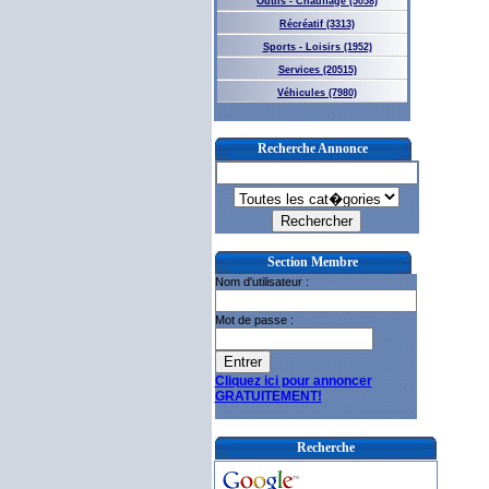
Outils - Chauffage (5058)
Récréatif (3313)
Sports - Loisirs (1952)
Services (20515)
Véhicules (7980)
Recherche Annonce
Section Membre
Nom d'utilisateur :
Mot de passe :
Cliquez ici pour annoncer
GRATUITEMENT!
Recherche