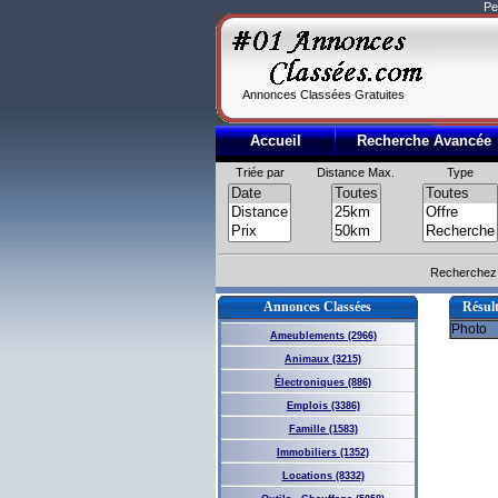
Pe
Annonces Classées Gratuites
Accueil
Recherche Avancée
Triée par
Distance Max.
Type
Recherchez 
Annonces Classées
Résult
Photo
Ameublements (2966)
Animaux (3215)
Électroniques (886)
Emplois (3386)
Famille (1583)
Immobiliers (1352)
Locations (8332)