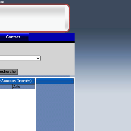
nce
Contact
0 Annonces Trouvées)
x
Date