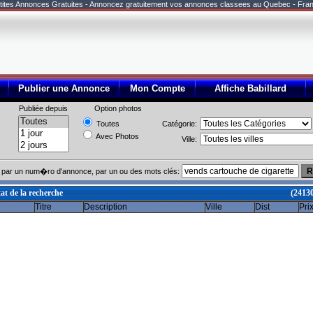
tites Annonces Gratuites - Annoncez gratuitement vos annonces classees au Quebec - Fra
Publier une Annonce
Mon Compte
Affiche Babillard
Publiée depuis
Option photos
Toutes
Catégorie:
Avec Photos
Ville:
par un num�ro d'annonce, par un ou des mots clés:
at de la recherche
(2413
Titre
Description
Ville
Dist
Pri