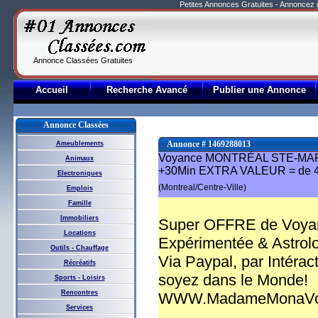
Petites Annonces Gratuites - Annoncez
Annonce Classées Gratuites
Accueil
Recherche Avancé
Publier une Annonce
Annonce Classées
Annonce # 1469288013
Ameublements
Voyance MONTRÉAL STE-MA
Animaux
+30Min EXTRA VALEUR = de 
Electroniques
(Montreal/Centre-Ville)
Emplois
Famille
Immobiliers
Super OFFRE de Voy
Locations
Expérimentée & Astrolo
Outils - Chauffage
Via Paypal, par Intéra
Récréatifs
soyez dans le Monde!
Sports - Loisirs
Rencontres
WWW.MadameMonaVoy
Services