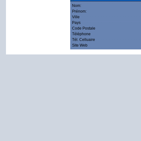
Nom:
Prénom:
Ville
Pays
Code Postale
Téléphone
Tél. Celluaire
Site Web