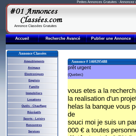
Petites Annonces Gratuites - Annoncez
Annonce Classées Gratuites
Accueil
Recherche Avancé
Publier une Annonce
Annonce Classées
Annonce # 1469295488
Ameublements
prêt urgent
Animaux
Electroniques
(Quebec)
Emplois
Famille
vous etes a la recherche
Immobiliers
la realisation d'un pro
Locations
helas la banque vous p
Outils - Chauffage
de
Récréatifs
Sports - Loisirs
souci moi je suis un par
Rencontres
000 € a toutes personne
Services