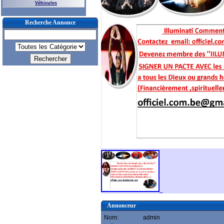
Véhicules
Recherche Annonce
Annonceur
Nom:
admin