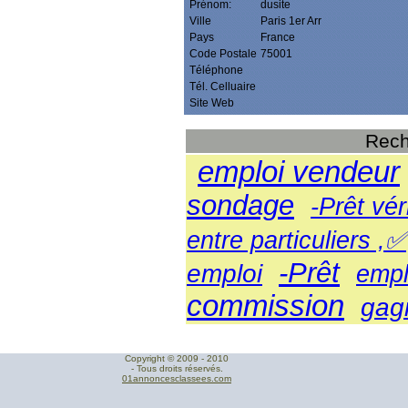
Prénom:
dusite
Ville
Paris 1er Arr
Pays
France
Code Postale
75001
Téléphone
Tél. Celluaire
Site Web
Rech
emploi vendeur
sondage
-Prêt vér
entre particuliers ,✅
-Prêt
emploi
empl
commission
gag
Copyright © 2009 - 2010
- Tous droits réservés.
01annoncesclassees.com