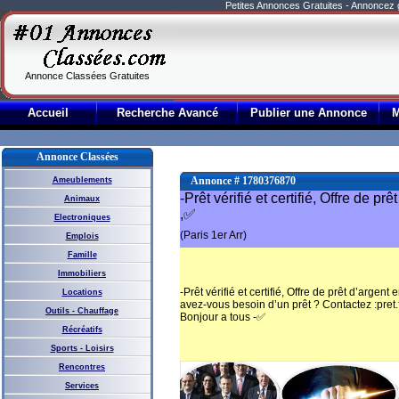
Petites Annonces Gratuites - Annoncez
Annonce Classées Gratuites
Accueil
Recherche Avancé
Publier une Annonce
Annonce Classées
Annonce # 1780376870
Ameublements
-Prêt vérifié et certifié, Offre de prê
Animaux
,✅
Electroniques
(Paris 1er Arr)
Emplois
Famille
Immobiliers
-Prêt vérifié et certifié, Offre de prêt d’argent 
Locations
avez-vous besoin d’un prêt ? Contactez :pret
Outils - Chauffage
Bonjour a tous -✅
Récréatifs
Sports - Loisirs
Rencontres
Services