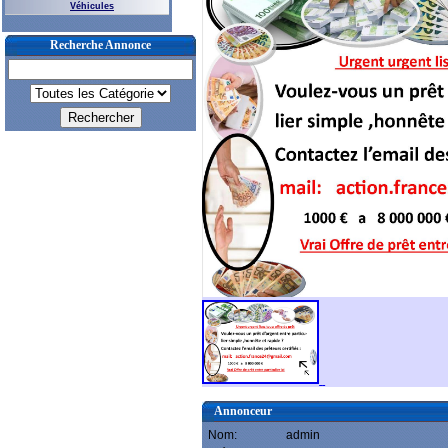
Véhicules
Recherche Annonce
Annonceur
Nom:
admin