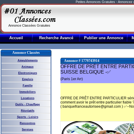
Petites Annonces Gratuites - Annoncez
Annonce Classées Gratuites
Accueil
Recherche Avancé
Publier une Annonce
Annonce Classées
Annonce # 1779743914
Ameublements
OFFRE DE PRÊT ENTRE PARTICU
Animaux
SUISSE BELGIQUE -✅
Electroniques
(Paris 1er Arr)
Emplois
Famille
Immobiliers
OFFRE DE PRÊT ENTRE PARTICULIER série
Locations
comment avoir le prêt entre particulier fiable 
Outils - Chauffage
( banquefranceautorisee@gmail.com ) ✅--Nou
Récréatifs
Sports - Loisirs
Rencontres
Services