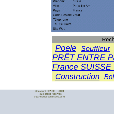
Prénom:
dusite
Ville
Paris 1er Arr
Pays
France
Code Postale
75001
Téléphone
Tél. Celluaire
Site Web
Rech
Poele
Souffleur
PRÊT ENTRE PA
France SUISSE
Construction
Bo
Copyright © 2009 - 2010
- Tous droits réservés.
01annoncesclassees.com