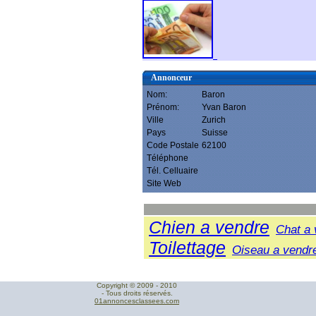
Annonceur
Nom:
Baron
Prénom:
Yvan Baron
Ville
Zurich
Pays
Suisse
Code Postale
62100
Téléphone
Tél. Celluaire
Site Web
Chien a vendre
Chat a 
Toilettage
Oiseau a vendr
Copyright © 2009 - 2010
- Tous droits réservés.
01annoncesclassees.com