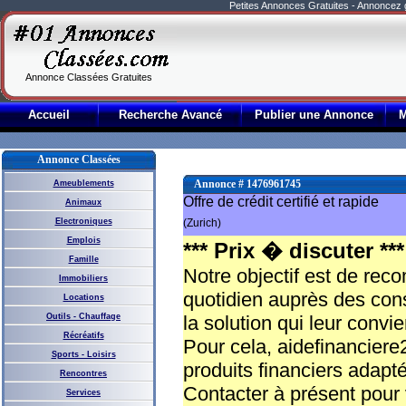
Petites Annonces Gratuites - Annoncez
Annonce Classées Gratuites
Accueil
Recherche Avancé
Publier une Annonce
Annonce Classées
Annonce # 1476961745
Ameublements
Offre de crédit certifié et rapide
Animaux
Electroniques
(Zurich)
Emplois
*** Prix � discuter ***
Famille
Notre objectif est de rec
Immobiliers
quotidien auprès des con
Locations
Outils - Chauffage
la solution qui leur convie
Récréatifs
Pour cela, aidefinancier
Sports - Loisirs
produits financiers adapt
Rencontres
Contacter à présent pour
Services