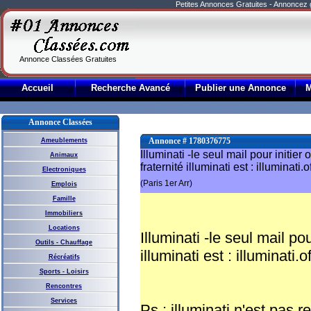
Petites Annonces Gratuites - Annoncez
Annonce Classées Gratuites
Accueil
Recherche Avancé
Publier une Annonce
Annonce Classées
Annonce # 1780376775
Ameublements
Illuminati -le seul mail pour initier
Animaux
fraternité illuminati est : illuminat
Electroniques
(Paris 1er Arr)
Emplois
Famille
Immobiliers
Locations
Illuminati -le seul mail po
Outils - Chauffage
illuminati est : illuminati
Récréatifs
Sports - Loisirs
Rencontres
Services
Ps : illuminati n'est pas 