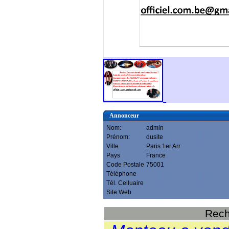
Annonceur
Nom:
admin
Prénom:
dusite
Ville
Paris 1er Arr
Pays
France
Code Postale
75001
Téléphone
Tél. Celluaire
Site Web
Rech