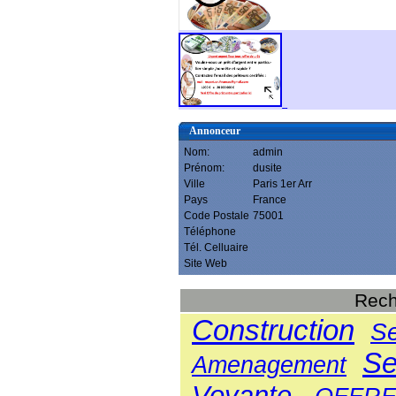
Annonceur
Nom:
admin
Prénom:
dusite
Ville
Paris 1er Arr
Pays
France
Code Postale
75001
Téléphone
Tél. Celluaire
Site Web
Rech
Construction
Se
Se
Amenagement
Voyante