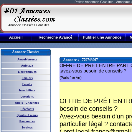
Petites Annonces Gratuites - Annoncez
Annonce Classées Gratuites
Accueil
Recherche Avancé
Publier une Annonce
Annonce Classées
Annonce # 1779743967
Ameublements
OFFRE DE PRÊT ENTRE PARTICUL
Animaux
,avez-vous besoin de conseils ?
Electroniques
(Paris 1er Arr)
Emplois
Famille
Immobiliers
Locations
OFFRE DE PRÊT ENTRE P
Outils - Chauffage
besoin de conseils ?
Récréatifs
Avez-vous besoin d'un prê
Sports - Loisirs
Rencontres
particulier légal ? contact
Services
( pret.legal.france@gmail