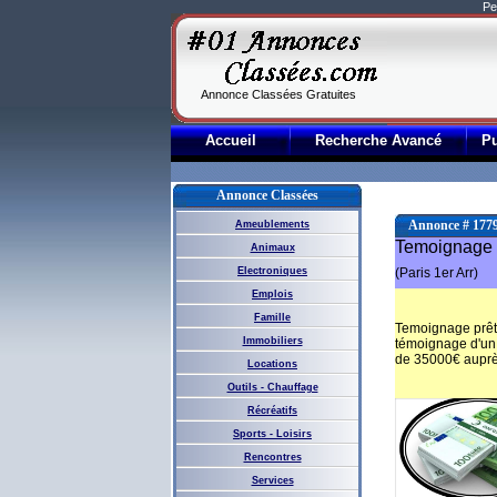
Pe
Annonce Classées Gratuites
Accueil
Recherche Avancé
P
Annonce Classées
Annonce # 177
Ameublements
Temoignage 
Animaux
Electroniques
(Paris 1er Arr)
Emplois
Famille
Temoignage prêt 
Immobiliers
témoignage d'un 
de 35000€ auprès
Locations
Outils - Chauffage
Récréatifs
Sports - Loisirs
Rencontres
Services