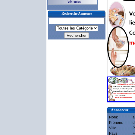
Véhicules
Recherche Annonce
Annonceur
Nom:
a
Prénom:
d
Ville
P
Pays
F