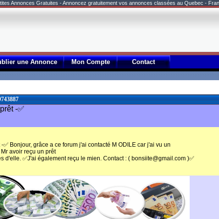
tites Annonces Gratuites - Annoncez gratuitement vos annonces classées au Quebec - Fra
ublier une Annonce
Mon Compte
Contact
9743887
prêt -✅
-✅ Bonjour, grâce a ce forum j'ai contacté M ODILE car j'ai vu un
Mr avoir reçu un prêt
 d'elle. ✅J'ai également reçu le mien. Contact : ( bonsiite@gmail.com )✅