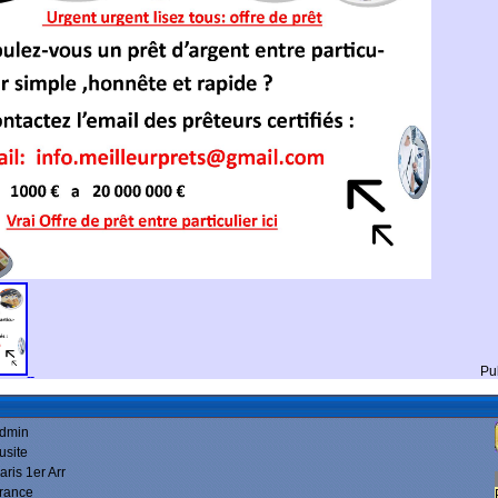
Pu
dmin
usite
aris 1er Arr
rance