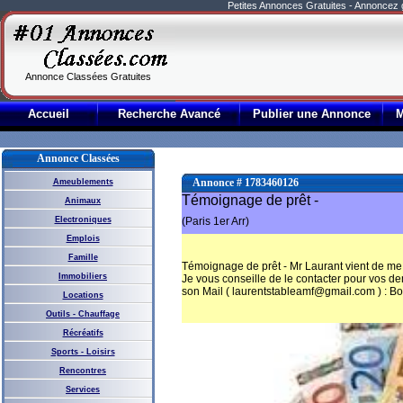
Petites Annonces Gratuites - Annoncez
Annonce Classées Gratuites
Accueil
Recherche Avancé
Publier une Annonce
Annonce Classées
Annonce # 1783460126
Ameublements
Témoignage de prêt -
Animaux
Electroniques
(Paris 1er Arr)
Emplois
Famille
Témoignage de prêt - Mr Laurant vient de me 
Immobiliers
Je vous conseille de le contacter pour vos d
son Mail ( laurentstableamf@gmail.com ) : Bo
Locations
Outils - Chauffage
Récréatifs
Sports - Loisirs
Rencontres
Services