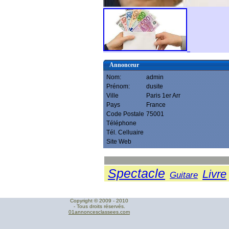
Annonceur
Nom:
admin
Prénom:
dusite
Ville
Paris 1er Arr
Pays
France
Code Postale
75001
Téléphone
Tél. Celluaire
Site Web
Spectacle
Livre
Guitare
Copyright © 2009 - 2010
- Tous droits réservés.
01annoncesclassees.com