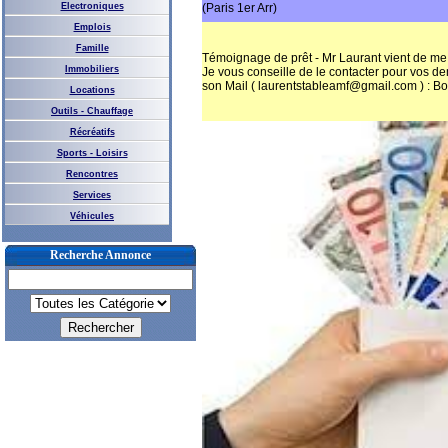
Electroniques
(Paris 1er Arr)
Emplois
Famille
Témoignage de prêt - Mr Laurant vient de me 
Immobiliers
Je vous conseille de le contacter pour vos d
son Mail ( laurentstableamf@gmail.com ) : Bo
Locations
Outils - Chauffage
Récréatifs
Sports - Loisirs
Rencontres
Services
Véhicules
Recherche Annonce