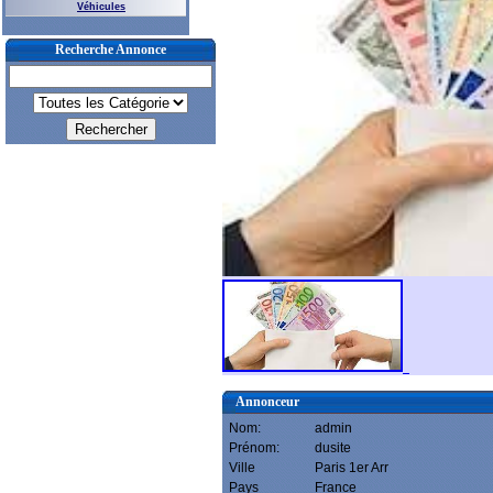
Véhicules
Recherche Annonce
Annonceur
Nom:
admin
Prénom:
dusite
Ville
Paris 1er Arr
Pays
France