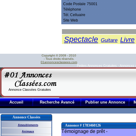
Code Postale
75001
Téléphone
Tél. Celluaire
Site Web
Spectacle
Livre
Guitare
Copyright © 2009 - 2010
- Tous droits réservés.
01annoncesclassees.com
Petites Annonces Gratuites - Annoncez
Annonce Classées Gratuites
Accueil
Recherche Avancé
Publier une Annonce
Annonce Classées
Annonce # 1783460126
Ameublements
Témoignage de prêt -
Animaux