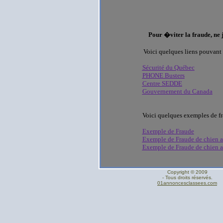
Pour �viter la fraude, ne
Voici quelques liens pouvant
Sécurité du Québec
PHONE Busters
Centre SEDDE
Gouvernement du Canada
Voici quelques exemples de f
Exemple de Fraude
Exemple de Fraude de chien 
Exemple de Fraude de chien 
Copyright © 2009
- Tous droits réservés.
01annoncesclassees.com