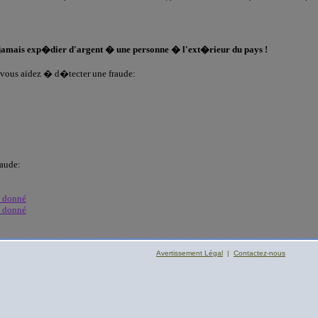
 jamais exp�dier d'argent � une personne � l'ext�rieur du pays !
 vous aidez � d�tecter une fraude:
raude:
a donné
a donné
Avertissement Légal
|
Contactez-nous