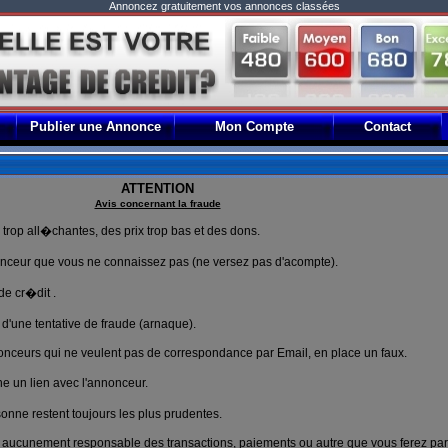
Annoncez gratuitement vos annonces classées
Publier une Annonce
Mon Compte
Contact
ATTENTION
Avis concernant la fraude
rop all�chantes, des prix trop bas et des dons.
nceur que vous ne connaissez pas (ne versez pas d'acompte).
e cr�dit .
d'une tentative de fraude (arnaque).
onceurs qui ne veulent pas de correspondance par Email, en place un faux.
 un lien avec l'annonceur.
nne restent toujours les plus prudentes.
aucunement responsable des transactions, paiements ou autre que vous ferez par l