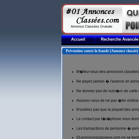
Annonce Classées Gratuite
Accueil
Recherche Avancée
Prévention contre la fraude (Annonce classée)
M�fiez-vous des annonces classées t
Ne payez jamais � l'avance un anno
Ne donnez pas de num�ro de carte d
Assurez-vous de ne pas �tre victime 
N'oubliez pas que la plupart des ann
Le contact par t�l�phone vous donne
Les transactions de personne � perso
01annoncesclassees.com ne se tient 