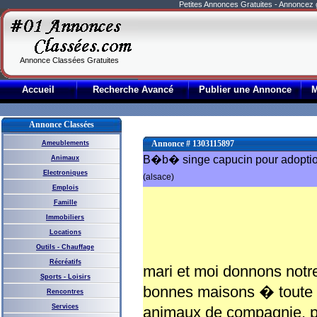
Petites Annonces Gratuites - Annoncez
Annonce Classées Gratuites
Accueil
Recherche Avancé
Publier une Annonce
Annonce Classées
Annonce # 1303115897
Ameublements
B�b� singe capucin pour adopti
Animaux
Electroniques
(alsace)
Emplois
Famille
Immobiliers
Locations
Outils - Chauffage
Récréatifs
mari et moi donnons no
Sports - Loisirs
bonnes maisons � toute l
Rencontres
Services
animaux de compagnie, pe