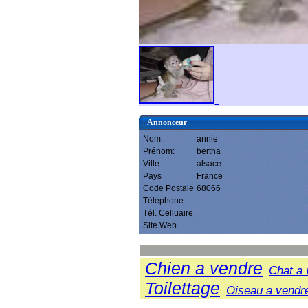
Annonceur
Nom:
annie
Prénom:
bertha
Ville
alsace
Pays
France
Code Postale
68066
Téléphone
Tél. Celluaire
Site Web
Chien a vendre
Chat a 
Toilettage
Oiseau a vendr