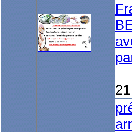
Fr
BE
av
par
21
pr
ar