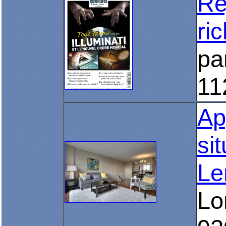
Re
ri
pa
11
Ap
si
Le
Lo