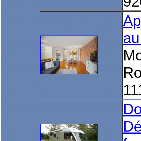
92
Ap
au
Mo
Ro
11
Do
Dé