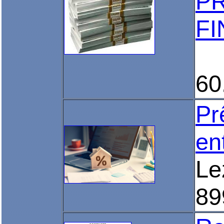
P
FI
60
Pr
en
Le
89