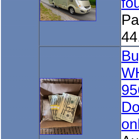
fo
Pa
44
Bu
WH
95
Do
on