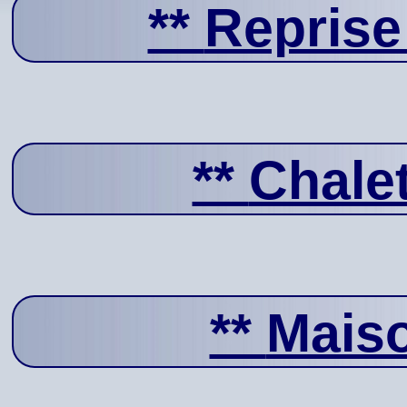
**
Reprise
**
Chale
**
Mais