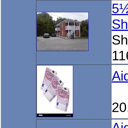
5½
Sh
Sh
11
Ai
20
Ai