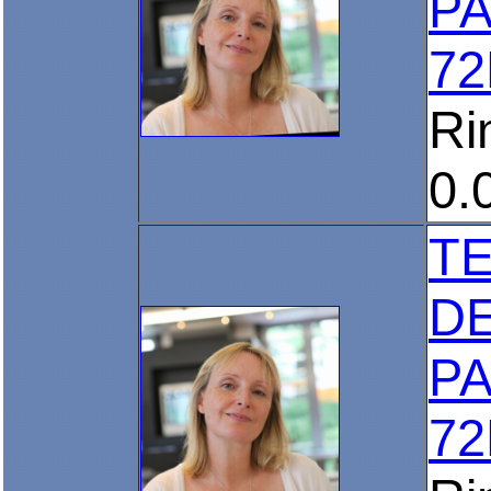
PA
72
Ri
0.
T
D
PA
72