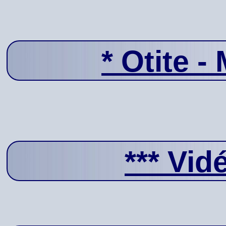
*
Otite - 
***
Vid