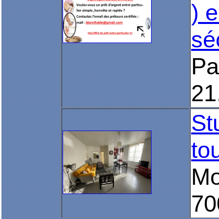
) e
sé
Pa
21
St
to
Mo
70