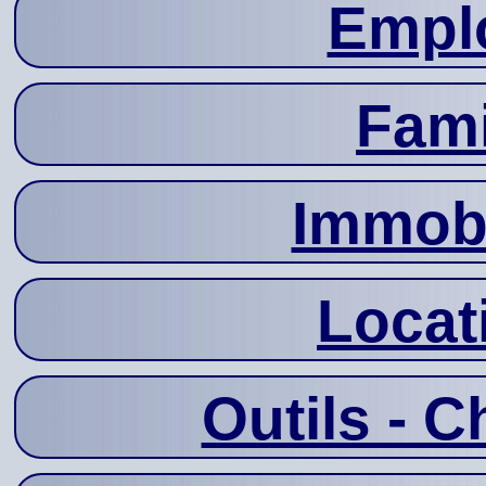
Emplo
Fami
Immobi
Locat
Outils - C