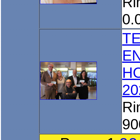
Ri
0.
T
EN
HO
20
Ri
90