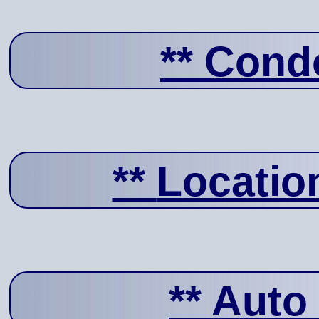
**
Condo
**
Locatio
**
Auto