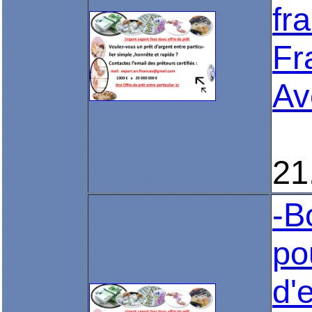
fr
Fr
Av
21
-B
po
d'