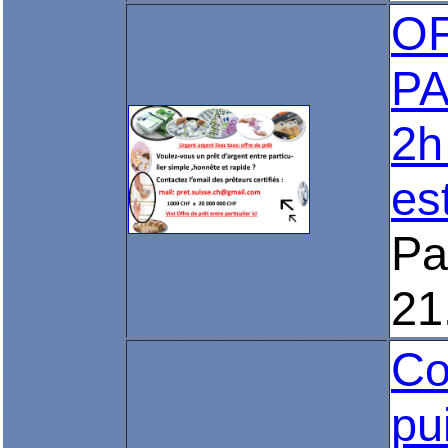
O
PA
2h
es
Pa
21
Co
pu