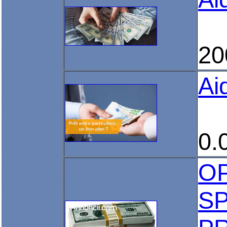
20
Ai
0.
O
S