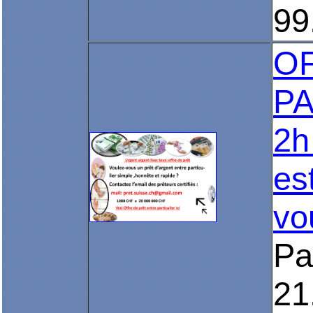
99
O
PA
2h
es
vo
Pa
21