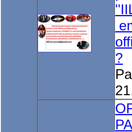
''
em
of
?
Pa
21
O
PA