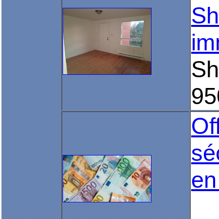
Sh
im
Sh
95
Of
sé
en