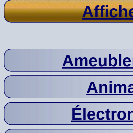
Affich
Ameuble
Anima
Électro