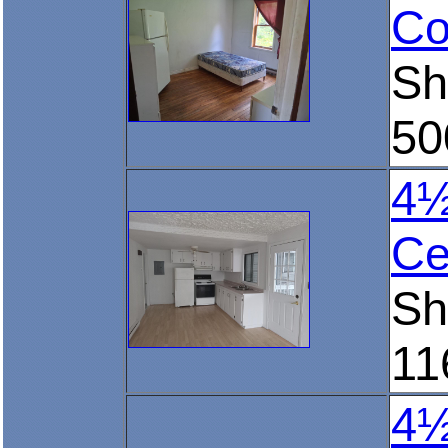
Co
Sh
50
4½
Ce
Sh
11
4½