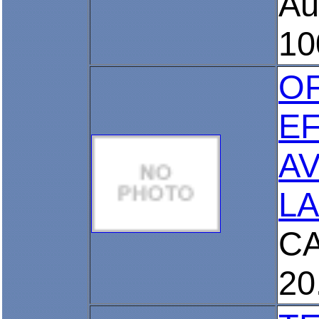
Au
10
O
E
AV
L
C
20