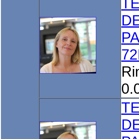
T
D
PA
72
Ri
0.
T
D