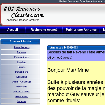
Petites Annonces Gratuites - Annoncez
Annonce Classées Gratuites
Accueil
Recherche Avancé
Publier une Annonce
Annonce Classées
Annonce # 1460620933
Ameublements
Besoins de fait Revenir l’être aime
Animaux
Electroniques
(Alleyn-et-Cawood)
Emplois
Famille
Bonjour Msr/ Mme
Immobiliers
Locations
Suite à plusieurs années d
Outils - Chauffage
des pouvoir de la magie no
Récréatifs
Sports - Loisirs
marabout Guy sauveur je 
Rencontres
comme rituels:
Services