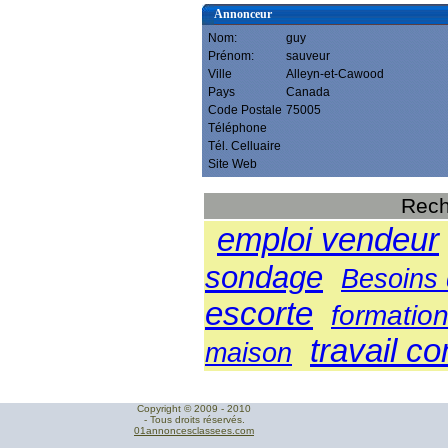
Annonceur
Nom:
guy
Prénom:
sauveur
Ville
Alleyn-et-Cawood
Pays
Canada
Code Postale
75005
Téléphone
Tél. Celluaire
Site Web
Rech
emploi vendeur
sondage
Besoins d
escorte
formatio
travail c
maison
Copyright © 2009 - 2010
- Tous droits réservés.
01annoncesclassees.com