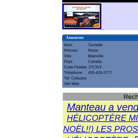
Annonceur
Nom:
Turctotte
Prénom:
Pierre
Ville
Blainville
Pays
Canada
Code Postale
J7C3V3
Téléphone
450-420-5777
Tél. Celluaire
Site Web
Rech
Manteau a vend
HÉLICOPTÈRE M
NOËL!!) LES PRO