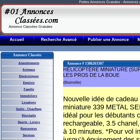
Petites Annonces Gratuites - Annoncez
Annonce Classées Gratuites
Accueil
Recherche Avancé
Publier une Annonce
Annonce Classées
Annonce # 1386263507
Ameublements
HÉLICOPTÈRE MINIATURE (SUP
Animaux
LES PROS DE LA BOUE
Electroniques
(Blainville)
Emplois
Famille
Immobiliers
Nouvelle idée de cadeau 
Locations
miniature 339 METAL SERI
Outils - Chauffage
idéal pour les débutants ca
Récréatifs
rechargeable, 3.5 chanel,
Sports - Loisirs
Rencontres
à 10 minutes. *Pour vol int
Services
jusqu’à épuisement des s