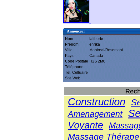
Annonceur
Nom:
laliberte
Prénom:
enrika
Ville
Montreal/Rosemont
Pays
Canada
Code Postale
H2S 2M6
Téléphone
Tél. Celluaire
Site Web
Rech
Construction
Se
Se
Amenagement
Voyante
Massage
Massage Thérape