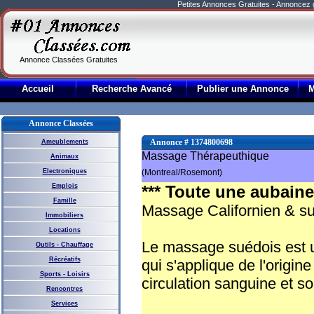
Petites Annonces Gratuites - Annoncez
Annonce Classées Gratuites
Accueil
Recherche Avancé
Publier une Annonce
Annonce Classées
Annonce # 1374800698
Ameublements
Massage Thérapeuthique
Animaux
Electroniques
(Montreal/Rosemont)
Emplois
*** Toute une aubaine 
Famille
Massage Californien & s
Immobiliers
Locations
Le massage suédois est u
Outils - Chauffage
Récréatifs
qui s'applique de l'origine
Sports - Loisirs
circulation sanguine et s
Rencontres
Services