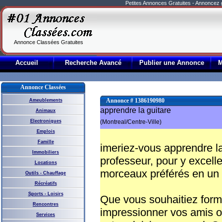
Petites Annonces Gratuites - Annoncez
Annonce Classées Gratuites
Accueil
Recherche Avancé
Publier une Annonce
Annonce Classées
Annonce # 1386190980
Ameublements
apprendre la guitare
Animaux
Electroniques
(Montreal/Centre-Ville)
Emplois
Famille
imeriez-vous apprendre la
Immobiliers
professeur, pour y excell
Locations
morceaux préférés en un 
Outils - Chauffage
Récréatifs
Sports - Loisirs
Que vous souhaitiez form
Rencontres
impressionner vos amis o
Services