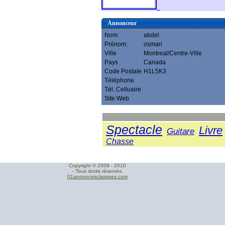
Annonceur
Nom:
abdel
Prénom:
osman
Ville
Montreal/Centre-Ville
Pays
Canada
Code Postale
H1L5K3
Téléphone
Tél. Celluaire
Site Web
Spectacle
Livre
Guitare
Chasse
Copyright © 2009 - 2010
- Tous droits réservés.
01annoncesclassees.com