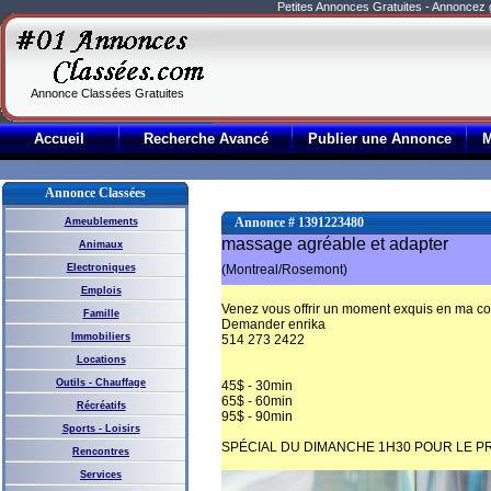
Petites Annonces Gratuites - Annoncez
Annonce Classées Gratuites
Accueil
Recherche Avancé
Publier une Annonce
Annonce Classées
Annonce # 1391223480
Ameublements
massage agréable et adapter
Animaux
Electroniques
(Montreal/Rosemont)
Emplois
Venez vous offrir un moment exquis en ma com
Famille
Demander enrika
Immobiliers
514 273 2422
Locations
Outils - Chauffage
45$ - 30min
65$ - 60min
Récréatifs
95$ - 90min
Sports - Loisirs
SPÉCIAL DU DIMANCHE 1H30 POUR LE PR
Rencontres
Services