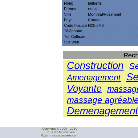
Nom:
laliberte
Prénom:
enrika
Ville
Montreal/Rosemont
Pays
Canada
Code Postale
H2S 2M6
Téléphone
Tél. Celluaire
Site Web
Rech
Construction
Se
Se
Amenagement
Voyante
massage
massage agréable
Demenagement
Copyright © 2009 - 2010
- Tous droits réservés.
01annoncesclassees.com