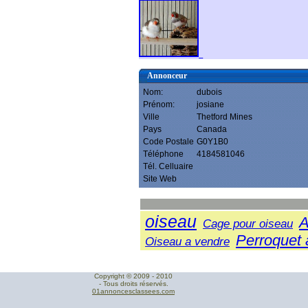
Annonceur
Nom:
dubois
Prénom:
josiane
Ville
Thetford Mines
Pays
Canada
Code Postale
G0Y1B0
Téléphone
4184581046
Tél. Celluaire
Site Web
oiseau
A
Cage pour oiseau
Perroquet 
Oiseau a vendre
Copyright © 2009 - 2010
- Tous droits réservés.
01annoncesclassees.com