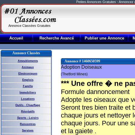
Petites Annonces Gratuites - Annoncez
Annonce Classées Gratuites
Accueil
Recherche Avancé
Publier une Annonce
Annonce Classées
Annonce # 1460650599
Ameublements
Adoption Doiseaux
Animaux
Electroniques
(Thetford Mines)
Emplois
*** Une offre � ne pas 
Famille
Formule dannoncement
Immobiliers
Adopte les oiseaux que v
Locations
Outils - Chauffage
Seront tres bien traite e
Récréatifs
chaque jours et nettoyer 
Sports - Loisirs
chaque jours. Pour une sa
Rencontres
et la gaiete .
Services