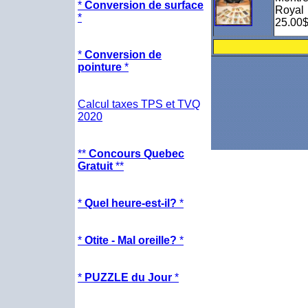
*
Conversion de surface
Royal
*
25.00
*
Conversion de
pointure
*
Calcul taxes TPS et TVQ
2020
**
Concours Quebec
Gratuit
**
*
Quel heure-est-il?
*
*
Otite - Mal oreille?
*
*
PUZZLE du Jour
*