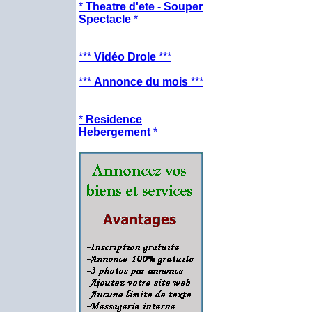
*
Theatre d'ete - Souper
Spectacle
*
***
Vidéo Drole
***
***
Annonce du mois
***
*
Residence
Hebergement
*