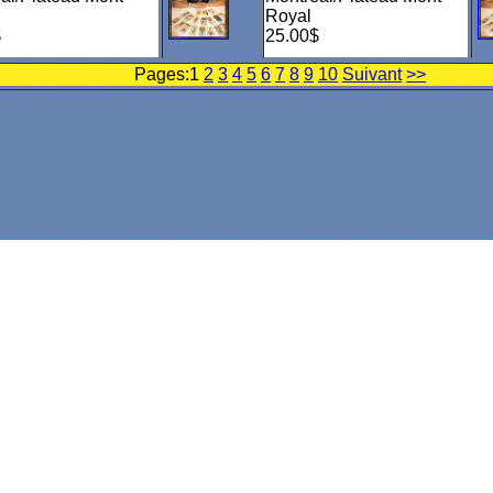
Royal
$
25.00$
Pages:
1
2
3
4
5
6
7
8
9
10
Suivant
>>