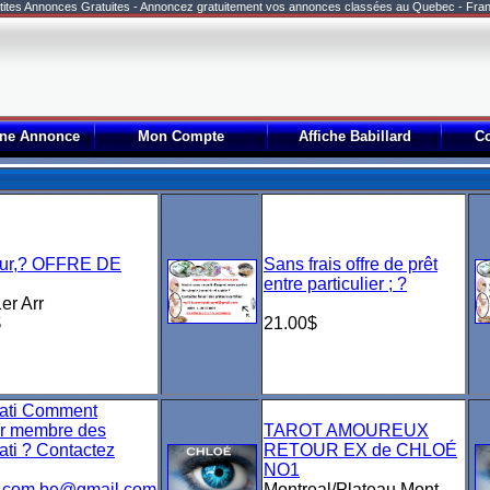
tites Annonces Gratuites - Annoncez gratuitement vos annonces classées au Quebec - Fra
une Annonce
Mon Compte
Affiche Babillard
Co
our,? OFFRE DE
Sans frais offre de prêt
entre particulier ; ?
er Arr
$
21.00$
nati Comment
ir membre des
TAROT AMOUREUX
nati ? Contactez
RETOUR EX de CHLOÉ
NO1
el.com.be@gmail.com
Montreal/Plateau Mont-