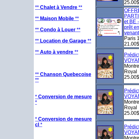
25.00
**
Chalet à Vendre
**
OFFR
PARTI
**
Maison Mobile
**
et BE 
prêt en
**
Condo à Louer
**
venant
Paris 1
**
Location de Garage
**
21.00
**
Auto à vendre
**
Prédic
VOYA
Montre
Royal
**
Chanson Quebecoise
25.00
**
Prédic
VOYA
*
Conversion de mesure
Montre
*
Royal
25.00
*
Conversion de mesure
cl
*
Prédic
VOYA
Montre