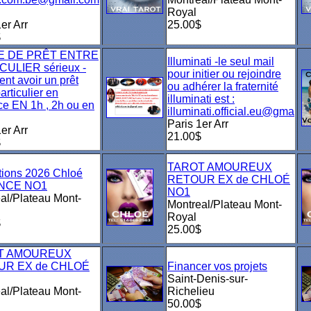
Royal
er Arr
25.00$
$
E DE PRÊT ENTRE
Illuminati -le seul mail
CULIER sérieux -
pour initier ou rejoindre
t avoir un prêt
ou adhérer la fraternité
articulier en
illuminati est :
e EN 1h , 2h ou en
illuminati.official.eu@gma
Paris 1er Arr
er Arr
21.00$
$
TAROT AMOUREUX
tions 2026 Chloé
RETOUR EX de CHLOÉ
NCE NO1
NO1
al/Plateau Mont-
Montreal/Plateau Mont-
Royal
$
25.00$
T AMOUREUX
UR EX de CHLOÉ
Financer vos projets
Saint-Denis-sur-
al/Plateau Mont-
Richelieu
50.00$