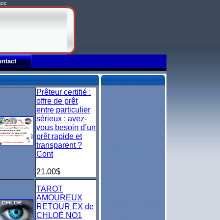
nce
ntact
Prêteur certifié :
offre de prêt
entre particulier
sérieux : avez-
vous besoin d’un
prêt rapide et
transparent ?
Cont
21.00$
TAROT
AMOUREUX
RETOUR EX de
CHLOÉ NO1