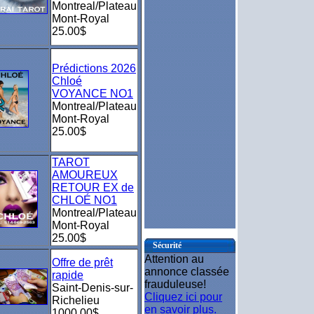
Montreal/Plateau
Mont-Royal
25.00$
Prédictions 2026
Chloé
VOYANCE NO1
Montreal/Plateau
Mont-Royal
25.00$
TAROT
AMOUREUX
RETOUR EX de
CHLOÉ NO1
Montreal/Plateau
Mont-Royal
25.00$
Sécurité
Attention au
Offre de prêt
annonce classée
rapide
frauduleuse!
Saint-Denis-sur-
Cliquez ici pour
Richelieu
en savoir plus.
1000.00$