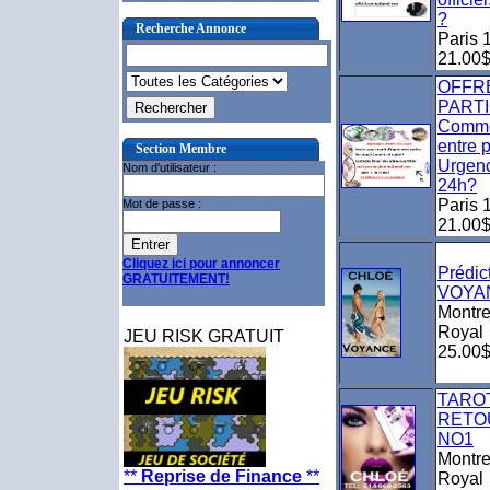
?
Recherche Annonce
Paris 1
21.00
OFFR
PARTI
Commen
entre p
Section Membre
Urgenc
Nom d'utilisateur :
24h?
Paris 1
Mot de passe :
21.00
Cliquez ici pour annoncer
Prédic
GRATUITEMENT!
VOYA
Montre
Royal
JEU RISK GRATUIT
25.00
TARO
RETO
NO1
Montre
**
Reprise de Finance
**
Royal