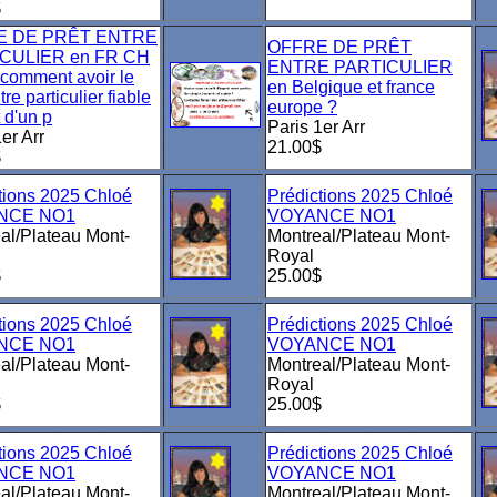
$
E DE PRÊT ENTRE
OFFRE DE PRÊT
CULIER en FR CH
ENTRE PARTICULIER
-comment avoir le
en Belgique et france
tre particulier fiable
europe ?
 d'un p
Paris 1er Arr
er Arr
21.00$
$
tions 2025 Chloé
Prédictions 2025 Chloé
NCE NO1
VOYANCE NO1
al/Plateau Mont-
Montreal/Plateau Mont-
Royal
$
25.00$
tions 2025 Chloé
Prédictions 2025 Chloé
NCE NO1
VOYANCE NO1
al/Plateau Mont-
Montreal/Plateau Mont-
Royal
$
25.00$
tions 2025 Chloé
Prédictions 2025 Chloé
NCE NO1
VOYANCE NO1
al/Plateau Mont-
Montreal/Plateau Mont-