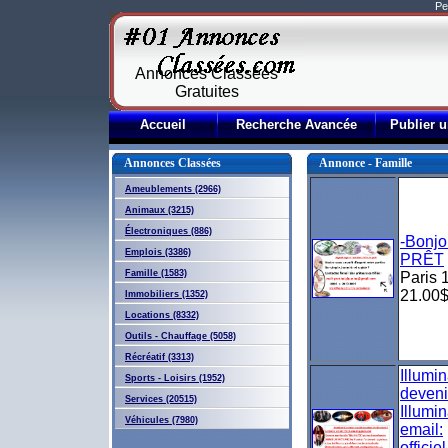
Pe
Annonces Classées
Gratuites
Accueil
Recherche Avancée
Publier 
Annonces Classées
Annonce - Famille
Ameublements (2966)
Animaux (3215)
Électroniques (886)
-Bonj
Emplois (3386)
PRÊT
Famille (1583)
Paris 1
21.00
Immobiliers (1352)
Locations (8332)
Outils - Chauffage (5058)
Récréatif (3313)
Illumi
Sports - Loisirs (1952)
deven
Services (20515)
Illumi
Véhicules (7980)
email:
offici