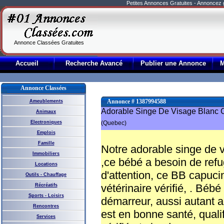
Petites Annonces Gratuites - Annoncez
Annonce Classées Gratuites
Accueil
Recherche Avancé
Publier une Annonce
Annonce Classées
Annonce # 1387994588
Ameublements
Adorable Singe De Visage Blanc 
Animaux
Electroniques
(Quebec)
Emplois
Famille
Notre adorable singe de v
Immobiliers
,ce bébé a besoin de refu
Locations
d'attention, ce BB capucin
Outils - Chauffage
vétérinaire vérifié, . Bébé
Récréatifs
Sports - Loisirs
démarreur, aussi autant 
Rencontres
est en bonne santé, qualif
Services