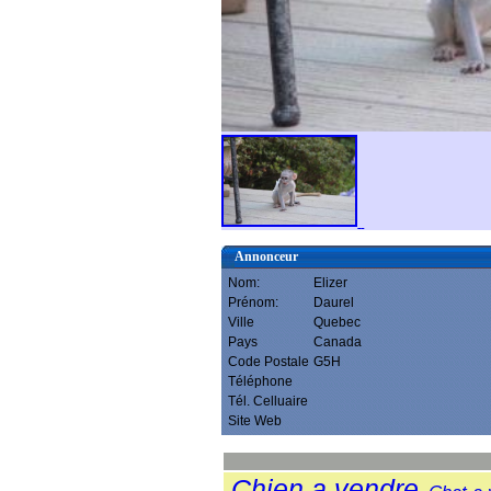
Annonceur
Nom:
Elizer
Prénom:
Daurel
Ville
Quebec
Pays
Canada
Code Postale
G5H
Téléphone
Tél. Celluaire
Site Web
Chien a vendre