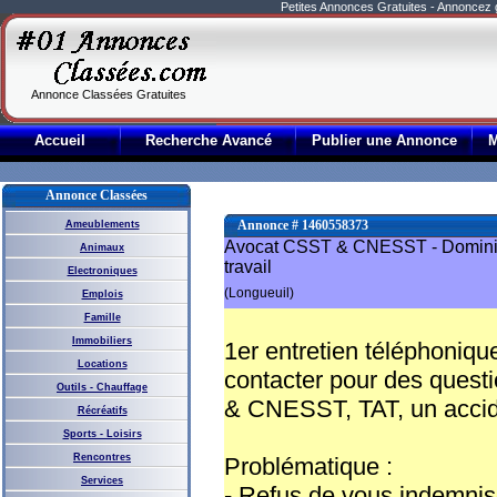
Petites Annonces Gratuites - Annoncez
Annonce Classées Gratuites
Accueil
Recherche Avancé
Publier une Annonce
Annonce Classées
Annonce # 1460558373
Ameublements
Avocat CSST & CNESST - Dominic
Animaux
travail
Electroniques
(Longueuil)
Emplois
Famille
Immobiliers
1er entretien téléphoniqu
Locations
contacter pour des quest
Outils - Chauffage
& CNESST, TAT, un accident
Récréatifs
Sports - Loisirs
Rencontres
Problématique :
Services
- Refus de vous indemnis