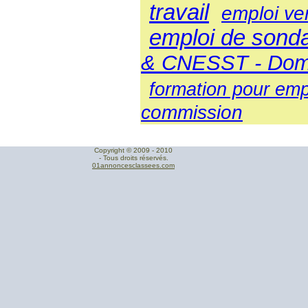
travail
emploi ve
emploi de sond
& CNESST - Domin
formation pour emp
commission
Copyright © 2009 - 2010
- Tous droits réservés.
01annoncesclassees.com