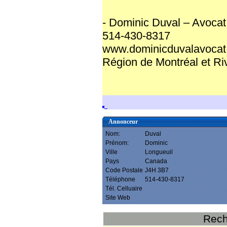
- Dominic Duval – Avocat
514-430-8317
www.dominicduvalavocat
Région de Montréal et R
Annonceur
Nom:
Duval
Prénom:
Dominic
Ville
Longueuil
Pays
Canada
Code Postale
J4H 3B7
Téléphone
514-430-8317
Tél. Celluaire
Site Web
Rech