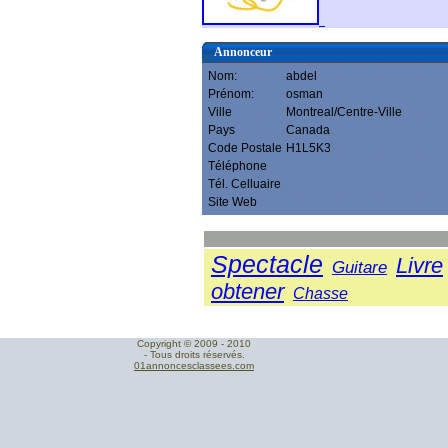
Annonceur
Nom:
abdel
Prénom:
osman
Ville
Montreal/Centre-Ville
Pays
Canada
Code Postale
H1L5K3
Téléphone
Tél. Celluaire
Site Web
Spectacle
Livre
Guitare
obtener
Chasse
Copyright © 2009 - 2010
- Tous droits réservés.
01annoncesclassees.com