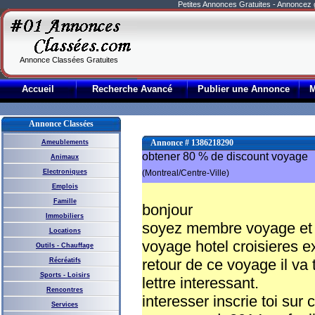
Petites Annonces Gratuites - Annoncez
Annonce Classées Gratuites
Accueil
Recherche Avancé
Publier une Annonce
Annonce Classées
Annonce # 1386218290
Ameublements
obtener 80 % de discount voyage
Animaux
Electroniques
(Montreal/Centre-Ville)
Emplois
Famille
bonjour
Immobiliers
soyez membre voyage et o
Locations
voyage hotel croisieres 
Outils - Chauffage
retour de ce voyage il va
Récréatifs
Sports - Loisirs
lettre interessant.
Rencontres
interesser inscrie toi sur c
Services