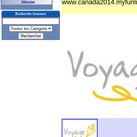
www.canada2014.myfunli
Véhicules
Recherche Annonce