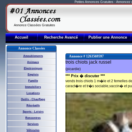
Petites Annonces Gratuites - Annoncez
Annonce Classées Gratuites
Accueil
Recherche Avancé
Publier une Annonce
Annonce Classées
Annonce # 1263569597
Ameublements
trois chiots jack russel
Animaux
Electroniques
(picardie)
Emplois
*** Prix � discuter ***
vends trois chiots 1 m�le et 2 femelles 
Famille
caract�re et tr�s sociable,vaccin� et
Immobiliers
Locations
Outils - Chauffage
Récréatifs
Sports - Loisirs
Rencontres
Services
Véhicules