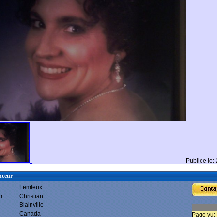
Publiée le:
nceur
Lemieux
m:
Christian
Blainville
Canada
Page vu: