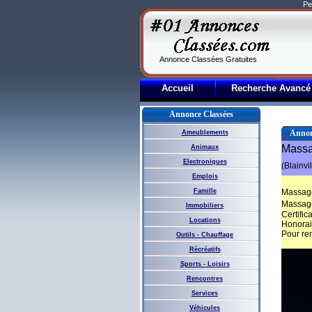
Pe
Annonce Classées Gratuites
Accueil
Recherche Avancé
Annonce Classées
Annon
Ameublements
Massa
Animaux
Electroniques
(Blainvil
Emplois
Famille
Massage
Massage
Immobiliers
Certific
Locations
Honorai
Pour re
Outils - Chauffage
Récréatifs
Sports - Loisirs
Rencontres
Services
Véhicules