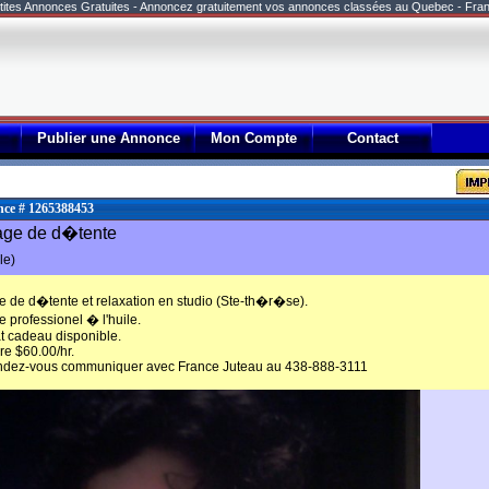
tites Annonces Gratuites - Annoncez gratuitement vos annonces classées au Quebec - Fra
Publier une Annonce
Mon Compte
Contact
ce # 1265388453
ge de d�tente
le)
 de d�tente et relaxation en studio (Ste-th�r�se).
 professionel � l'huile.
at cadeau disponible.
re $60.00/hr.
ndez-vous communiquer avec France Juteau au 438-888-3111