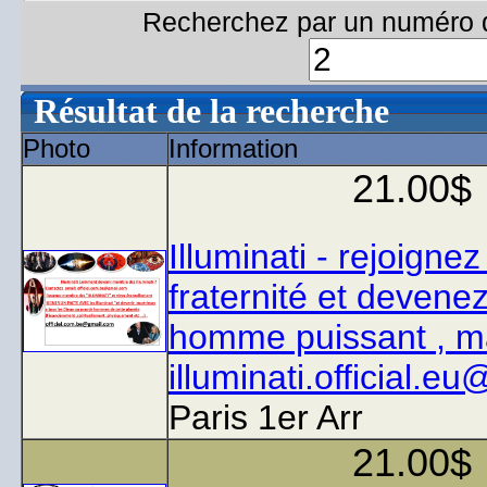
Recherchez par un numéro d
Résultat de la recherche
Photo
Information
21.00$
Illuminati - rejoignez
fraternité et devene
homme puissant , ma
illuminati.official.
Paris 1er Arr
21.00$