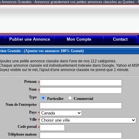
es Annonces Gratuites - Annoncez gratuitement vos petites annonces classées au Quebec - 
Publier une Annonce
Mon Compte
Contact
ption Gratuite - (Ajoutez vos annonces 100% Gratuit)
Ajoutez une petite annonce classée dans l'une de nos 112 catégories.
Chaque annonce classée est individuellement indexée dans Google, Yahoo et MS
Soyez visible sur le net, l'ajout d'une annonce classée ne prend que 1 minute.
Prénom
*
Nom
*
Type
Particulier
Commercial
Nom de l'entreprise
Pays
*
Ville
*
Code postal
*
Téléphone maison