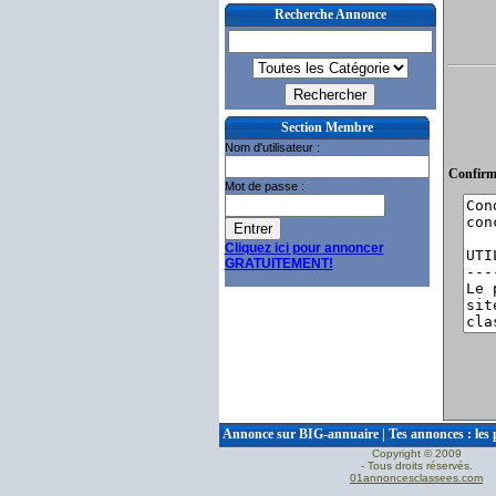
Recherche Annonce
Section Membre
Nom d'utilisateur :
Confirm
Mot de passe :
Cliquez ici pour annoncer
GRATUITEMENT!
Annonce sur BIG-annuaire
|
Tes annonces : les 
Copyright © 2009
- Tous droits réservés.
01annoncesclassees.com