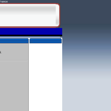
France
N.