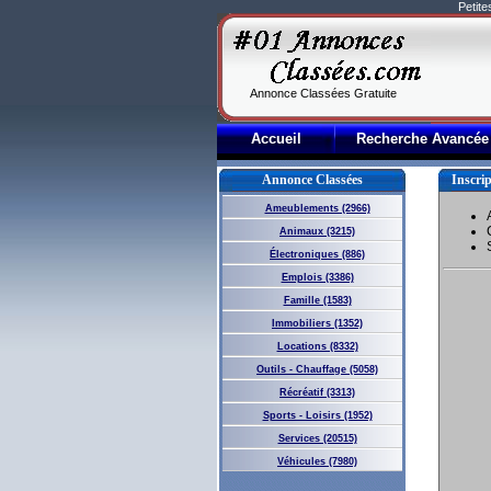
Petit
Annonce Classées Gratuite
Accueil
Recherche Avancée
Annonce Classées
Inscri
Ameublements (2966)
Animaux (3215)
Électroniques (886)
Emplois (3386)
Famille (1583)
Immobiliers (1352)
Locations (8332)
Outils - Chauffage (5058)
Récréatif (3313)
Sports - Loisirs (1952)
Services (20515)
Véhicules (7980)