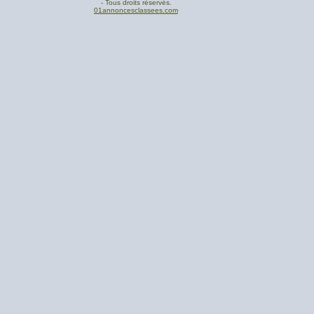
- Tous droits réservés.
01annoncesclassees.com