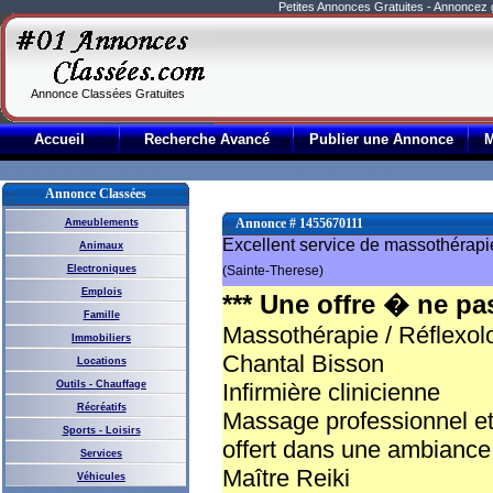
Petites Annonces Gratuites - Annoncez
Annonce Classées Gratuites
Accueil
Recherche Avancé
Publier une Annonce
Annonce Classées
Annonce # 1455670111
Ameublements
Excellent service de massothérapi
Animaux
Electroniques
(Sainte-Therese)
Emplois
*** Une offre � ne pas 
Famille
Massothérapie / Réflexol
Immobiliers
Chantal Bisson
Locations
Outils - Chauffage
Infirmière clinicienne
Récréatifs
Massage professionnel et
Sports - Loisirs
offert dans une ambiance 
Services
Maître Reiki
Véhicules