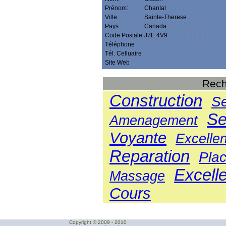
Prénom:
Chantal
Ville
Sainte-Therese
Pays
Canada
Code Postale
J7E 4V9
Téléphone
Tél. Celluaire
Site Web
Rech
Construction
Se
Se
Amenagement
Voyante
Excelle
Reparation
Pla
Excelle
Massage
Cours
Copyright © 2009 - 2010