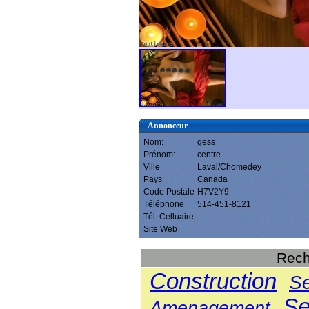
Annonceur
Nom:
gess
Prénom:
centre
Ville
Laval/Chomedey
Pays
Canada
Code Postale
H7V2Y9
Téléphone
514-451-8121
Tél. Celluaire
Site Web
Rech
Construction
Se
Se
Amenagement