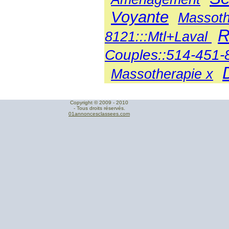
Voyante
Massoth
R
8121:::Mtl+Laval
Couples::514-451-8
Massotherapie x
Copyright © 2009 - 2010
- Tous droits réservés.
01annoncesclassees.com