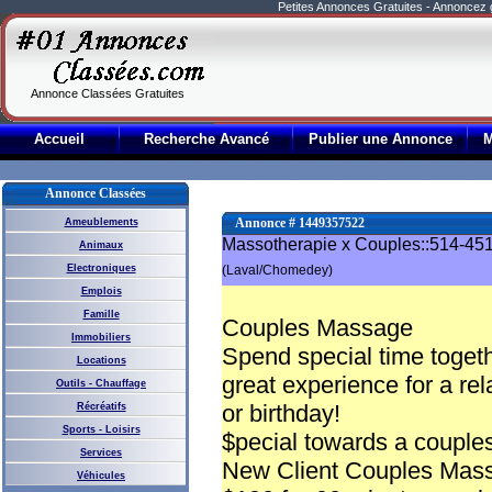
Petites Annonces Gratuites - Annoncez
Annonce Classées Gratuites
Accueil
Recherche Avancé
Publier une Annonce
Annonce Classées
Annonce # 1449357522
Ameublements
Massotherapie x Couples::514-451
Animaux
Electroniques
(Laval/Chomedey)
Emplois
Famille
Couples Massage
Immobiliers
Spend special time toget
Locations
great experience for a rel
Outils - Chauffage
or birthday!
Récréatifs
Sports - Loisirs
$pecial towards a coupl
Services
New Client Couples Mas
Véhicules