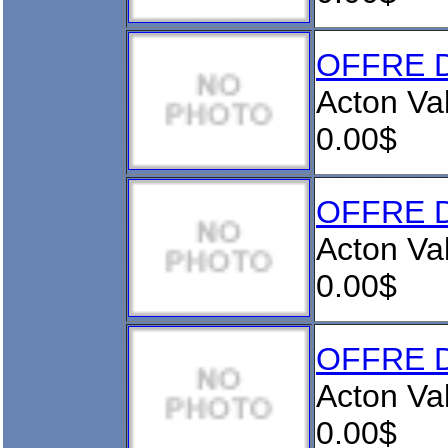
OFFRE D
Acton Va
0.00$
OFFRE D
Acton Va
0.00$
OFFRE D
Acton Va
0.00$