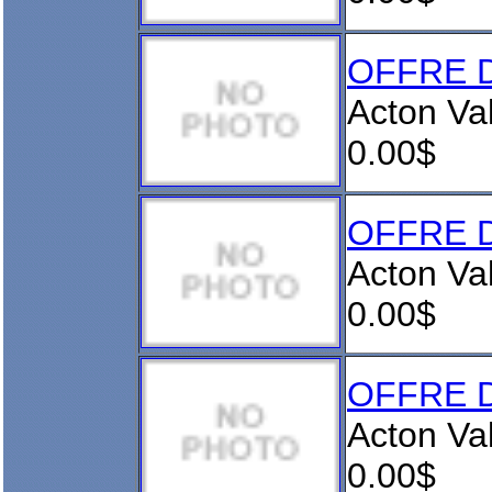
OFFRE D
Acton Va
0.00$
OFFRE D
Acton Va
0.00$
OFFRE D
Acton Va
0.00$