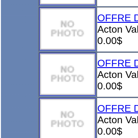
OFFRE D
Acton Va
0.00$
OFFRE D
Acton Va
0.00$
OFFRE D
Acton Va
0.00$