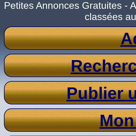
Petites Annonces Gratuites -
classées a
A
Recher
Publier
Mon