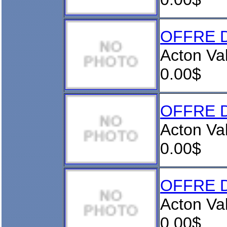
OFFRE D
Acton Va
0.00$
OFFRE D
Acton Va
0.00$
OFFRE D
Acton Va
0.00$