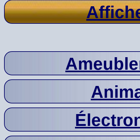
Affich
Ameuble
Anima
Électro