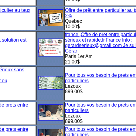
ticulier au taux
Offre de prêt entre particulier au 
2%
Quebec
10.00$
france ,Offre de pret entre particul
 solution est
sérieux et rapide.fr.France Info :
gerardserieux@gmail.com Je sui
Gérar
Paris 1er Arr
21.00$
sérieux sans
Pour tous vos besoin de prets en
r ou
particuliers
Lezoux
899.00$
de prets entre
Pour tous vos besoin de prets en
particuliers
Lezoux
899.00$
de prets entre
Pour tous vos besoin de prets en
particuliers