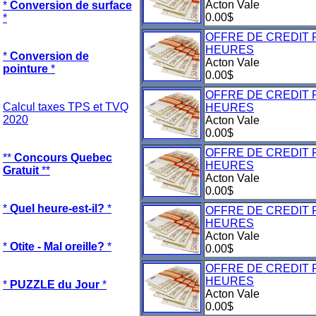
Acton Vale
*
Conversion de surface
0.00$
*
OFFRE DE CREDIT 
HEURES
*
Conversion de
Acton Vale
pointure
*
0.00$
OFFRE DE CREDIT 
Calcul taxes TPS et TVQ
HEURES
2020
Acton Vale
0.00$
OFFRE DE CREDIT 
**
Concours Quebec
HEURES
Gratuit
**
Acton Vale
0.00$
*
Quel heure-est-il?
*
OFFRE DE CREDIT 
HEURES
Acton Vale
*
Otite - Mal oreille?
*
0.00$
OFFRE DE CREDIT 
HEURES
*
PUZZLE du Jour
*
Acton Vale
0.00$