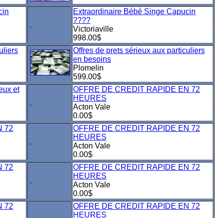
cin
Extraordinaire Bébé Singe Capucin
????
Victoriaville
998.00$
uliers
Offres de prets sérieux aux particuliers
en besoins
Plomelin
599.00$
ieux et
OFFRE DE CREDIT RAPIDE EN 72
HEURES
Acton Vale
0.00$
 72
OFFRE DE CREDIT RAPIDE EN 72
HEURES
Acton Vale
0.00$
 72
OFFRE DE CREDIT RAPIDE EN 72
HEURES
Acton Vale
0.00$
 72
OFFRE DE CREDIT RAPIDE EN 72
HEURES