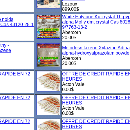
Lezoux
899.00$
White Eutylone Ku crystal Th-pv
b noids
alpha Molly dmt crystal Cas 802
t Cas 43120-28-1
9/7763-13-2
Abercorn
20.00$
thyl-
Metodesnitazene Xylazine Adin
tazene
alpha-hydroxyalprazolam powde
Abercorn
20.00$
RAPIDE EN 72
OFFRE DE CREDIT RAPIDE EN
HEURES
Acton Vale
0.00$
RAPIDE EN 72
OFFRE DE CREDIT RAPIDE EN
HEURES
Acton Vale
0.00$
RAPIDE EN 72
OFFRE DE CREDIT RAPIDE EN
HEURES