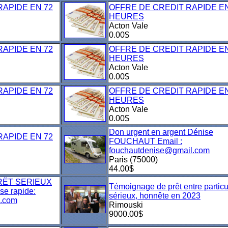
RAPIDE EN 72
OFFRE DE CREDIT RAPIDE EN
HEURES
Acton Vale
0.00$
RAPIDE EN 72
OFFRE DE CREDIT RAPIDE EN
HEURES
Acton Vale
0.00$
RAPIDE EN 72
OFFRE DE CREDIT RAPIDE EN
HEURES
Acton Vale
0.00$
Don urgent en argent Dénise
RAPIDE EN 72
FOUCHAUT Email :
fouchautdenise@gmail.com
Paris (75000)
44.00$
RËT SERIEUX
Témoignage de prêt entre particu
e rapide:
sérieux, honnête en 2023
l.com
Rimouski
9000.00$