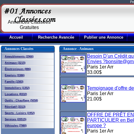
Pe
Annonces Classées
Gratuites
Accueil
Recherche Avancée
Publier une Annonce
Annonces Classées
Annonce - Animaux
Besoin D'un Crédit qu
Ameublements (2966)
Envies ?bonsiite@gm
Animaux (3215)
Paris 1er Arr
Électroniques (886)
33.00$
Emplois (3386)
Famille (1583)
Temoignage d'offre de 
Immobiliers (1352)
Paris 1er Arr
Locations (8332)
21.00$
Outils - Chauffage (5058)
Récréatif (3313)
Sports - Loisirs (1952)
OFFRE DE PRÊT E
PARTICULIER en Belg
Services (20515)
europe ?
Véhicules (7980)
Paris 1er Arr