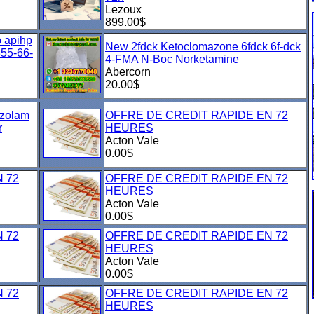
Lezoux
899.00$
p apihp
New 2fdck Ketoclomazone 6fdck 6f-dck
855-66-
4-FMA N-Boc Norketamine
Abercorn
20.00$
azolam
OFFRE DE CREDIT RAPIDE EN 72
r
HEURES
Acton Vale
0.00$
 72
OFFRE DE CREDIT RAPIDE EN 72
HEURES
Acton Vale
0.00$
 72
OFFRE DE CREDIT RAPIDE EN 72
HEURES
Acton Vale
0.00$
 72
OFFRE DE CREDIT RAPIDE EN 72
HEURES