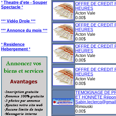
*
Theatre d'ete - Souper
OFFRE DE CREDIT 
Spectacle
*
HEURES
Acton Vale
0.00$
***
Vidéo Drole
***
OFFRE DE CREDIT 
HEURES
***
Annonce du mois
***
Acton Vale
0.00$
*
Residence
OFFRE DE CREDIT 
Hebergement
*
HEURES
Acton Vale
0.00$
OFFRE DE CREDIT 
HEURES
Acton Vale
0.00$
TEMOIGNAGE DE P
ET HONNËTE Répons
Sabin.leclercq@gmai
Rimouski
0.00$