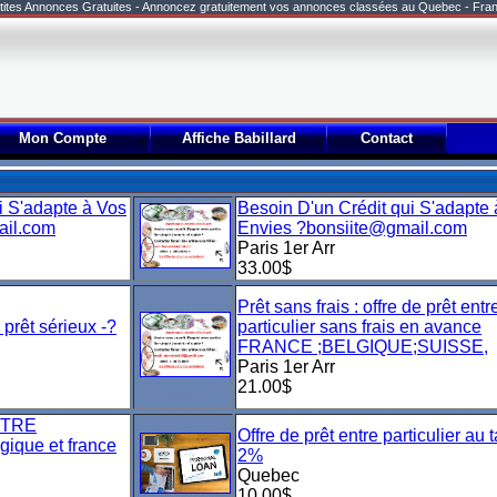
tites Annonces Gratuites - Annoncez gratuitement vos annonces classées au Quebec - Fra
Mon Compte
Affiche Babillard
Contact
i S'adapte à Vos
Besoin D'un Crédit qui S'adapte
ail.com
Envies ?bonsiite@gmail.com
Paris 1er Arr
33.00$
Prêt sans frais : offre de prêt entr
prêt sérieux -?
particulier sans frais en avance
FRANCE ;BELGIQUE;SUISSE,
Paris 1er Arr
21.00$
NTRE
Offre de prêt entre particulier au 
ique et france
2%
Quebec
10.00$