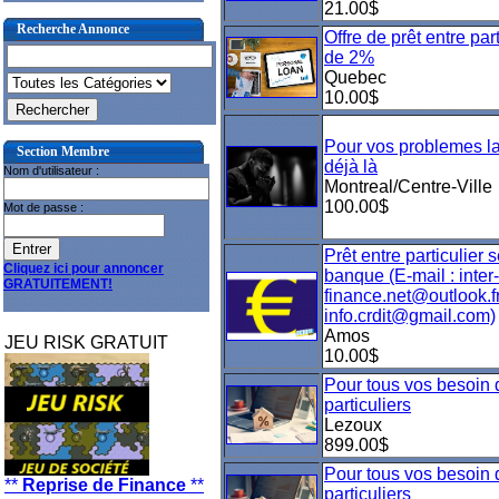
21.00$
Recherche Annonce
Offre de prêt entre par
de 2%
Quebec
10.00$
Pour vos problemes la
Section Membre
déjà là
Nom d'utilisateur :
Montreal/Centre-Ville
100.00$
Mot de passe :
Prêt entre particulier 
Cliquez ici pour annoncer
banque (E-mail : inter-
GRATUITEMENT!
finance.net@outlook.f
info.crdit@gmail.com)
Amos
JEU RISK GRATUIT
10.00$
Pour tous vos besoin 
particuliers
Lezoux
899.00$
Pour tous vos besoin 
**
Reprise de Finance
**
particuliers