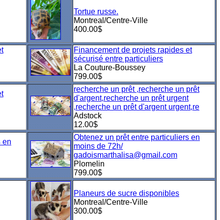
Tortue russe.
Montreal/Centre-Ville
400.00$
t
Financement de projets rapides et
sécurisé entre particuliers
La Couture-Boussey
799.00$
recherche un prêt ,recherche un prêt
t
d'argent,recherche un prêt urgent
,recherche un prêt d'argent urgent,re
Adstock
12.00$
Obtenez un prêt entre particuliers en
s en
moins de 72h/
gadoismarthalisa@gmail.com
Plomelin
799.00$
Planeurs de sucre disponibles
Montreal/Centre-Ville
300.00$