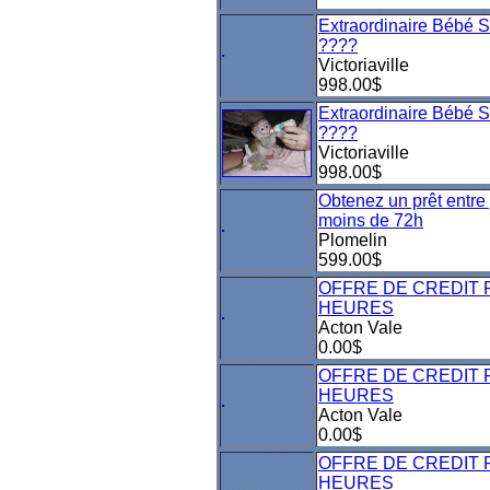
Extraordinaire Bébé 
????
Victoriaville
998.00$
Extraordinaire Bébé 
????
Victoriaville
998.00$
Obtenez un prêt entre 
moins de 72h
Plomelin
599.00$
OFFRE DE CREDIT 
HEURES
Acton Vale
0.00$
OFFRE DE CREDIT 
HEURES
Acton Vale
0.00$
OFFRE DE CREDIT 
HEURES