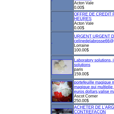
Acton Vale
0.00$
OFFRE DE CREDIT 
HEURES
Acton Vale
0.00$
URGENT URGENT D
celinedelabrosse66@
Lorraine
100.00$
Laboratory solutions, 
solutions
paris
159.00$
portefeuille magique 
magique qui multiplie 
euros dollars,valise 
Ascot Corner
250.00$
ACHETER DE L'AR
CONTREFAÇON