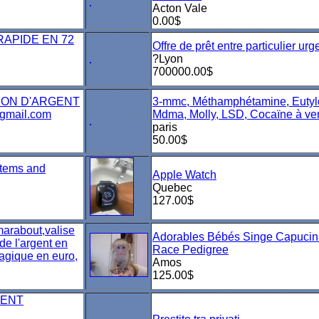
Acton Vale
0.00$
RAPIDE EN 72
Offre de prêt entre particulier urg
?Lyon
700000.00$
ON D'ARGENT
3-mmc, Méthamphétamine, Eutyl
gmail.com
Mdma, Molly, LSD, Cocaïne à ve
paris
50.00$
items and
Apple Watch
Quebec
127.00$
marabout,valise
Adorables Bébés Singe Capucin
de l'argent en
Race Pedigree
magique en euro,
Amos
125.00$
GENT