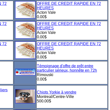
 72
OFFRE DE CREDIT RAPIDE EN 72
HEURES
Acton Vale
0.00$
 72
OFFRE DE CREDIT RAPIDE EN 72
HEURES
Acton Vale
0.00$
 72
OFFRE DE CREDIT RAPIDE EN 72
HEURES
Acton Vale
0.00$
Témoignage d'offre de prêt entre
particulier sérieux, honnête en 72h
Rimouski
0.00$
liers
Chiots Yorkie à vendre
Montreal/Centre-Ville
500.00$