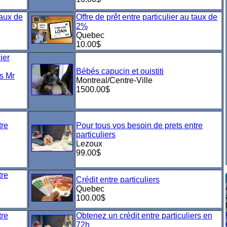
taux de
Offre de prêt entre particulier au taux de
2%
Quebec
10.00$
ier
Bébés capucin et ouistiti
s Mr
Montreal/Centre-Ville
1500.00$
tre
Pour tous vos besoin de prets entre
particuliers
Lezoux
99.00$
tre
Crédit entre particuliers
Quebec
100.00$
tre
Obtenez un crédit entre particuliers en
72h