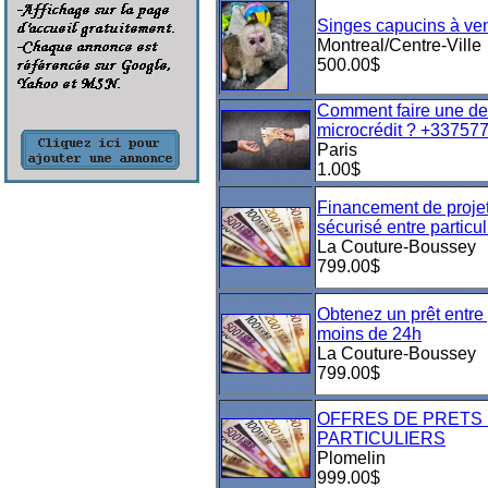
Singes capucins à ve
Montreal/Centre-Ville
500.00$
Comment faire une d
microcrédit ? +33757
Paris
1.00$
Financement de projet
sécurisé entre particul
La Couture-Boussey
799.00$
Obtenez un prêt entre 
moins de 24h
La Couture-Boussey
799.00$
OFFRES DE PRETS
PARTICULIERS
Plomelin
999.00$