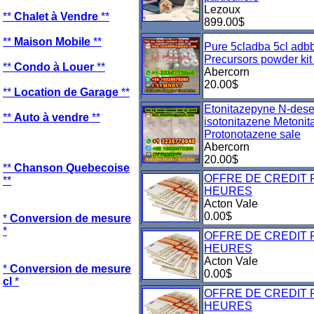
Lezoux
**
Chalet à Vendre
**
899.00$
**
Maison Mobile
**
Pure 5cladba 5cl adb
Precursors powder ki
**
Condo à Louer
**
Abercorn
20.00$
**
Location de Garage
**
Etonitazepyne N-dese
**
Auto à vendre
**
isotonitazene Metoni
Protonotazene sale
Abercorn
20.00$
**
Chanson Quebecoise
OFFRE DE CREDIT 
**
HEURES
Acton Vale
0.00$
*
Conversion de mesure
*
OFFRE DE CREDIT 
HEURES
Acton Vale
*
Conversion de mesure
0.00$
cl
*
OFFRE DE CREDIT 
HEURES