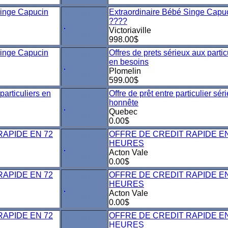
Singe Capucin
Extraordinaire Bébé Singe Capu
????
Victoriaville
998.00$
Singe Capucin
Offres de prets sérieux aux partic
en besoins
Plomelin
599.00$
particuliers en
Offre de prêt entre particulier sér
honnête
Quebec
0.00$
RAPIDE EN 72
OFFRE DE CREDIT RAPIDE EN
HEURES
Acton Vale
0.00$
RAPIDE EN 72
OFFRE DE CREDIT RAPIDE EN
HEURES
Acton Vale
0.00$
RAPIDE EN 72
OFFRE DE CREDIT RAPIDE EN
HEURES