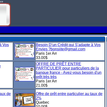
nce
 à Vos
Besoin D'un Crédit qui S'adapte à Vos
Envies ?bonsiite@gmail.com
Paris 1er Arr
33.00$
OFFRE DE PRÊT ENTRE
e
PARTICULIER pour particuliers de la
banque france - Avez-vous besoin d'un
prêt très très
Paris 1er Arr
21.00$
taux de
Offre de prêt entre particulier au taux de
2%
Quebec
10.00$