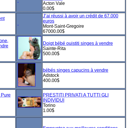
Acton Vale
0.00$
J’ai réussi à avoir un crédit de 67.000
ent
euros
Mont-Saint-Gregoire
67000.00$
one,
Doigt bébé ouistiti singes à vendre
ndre
Sainte-Rita
500.00$
bébés singes capucins à vendre
Adstock
400.00$
 Pure
PRESTITI PRIVATI A TUTTI GLI
INDIVIDUI
Torino
1.00$