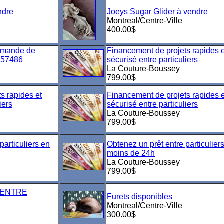
ndre
Joeys Sugar Glider à vendre
Montreal/Centre-Ville
400.00$
emande de
Financement de projets rapides e
757486
sécurisé entre particuliers
La Couture-Boussey
799.00$
s rapides et
Financement de projets rapides e
iers
sécurisé entre particuliers
La Couture-Boussey
799.00$
particuliers en
Obtenez un prêt entre particulier
moins de 24h
La Couture-Boussey
799.00$
 ENTRE
Furets disponibles
Montreal/Centre-Ville
300.00$