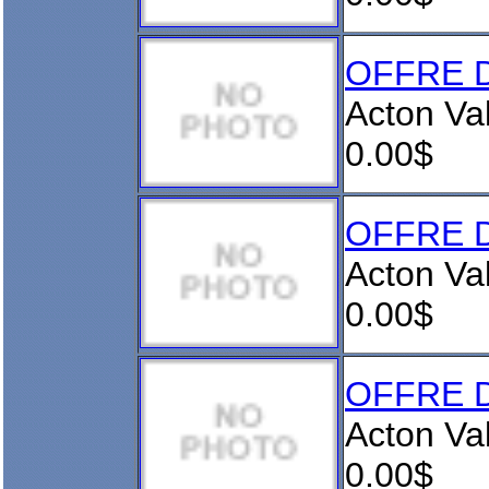
OFFRE D
Acton Va
0.00$
OFFRE D
Acton Va
0.00$
OFFRE D
Acton Va
0.00$