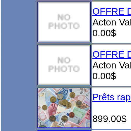
OFFRE D
Acton Va
0.00$
OFFRE D
Acton Va
0.00$
Prêts rap
899.00$