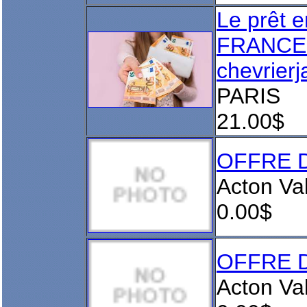
Le prêt e
FRANCE e
chevrier
PARIS
21.00$
OFFRE D
Acton Va
0.00$
OFFRE D
Acton Va