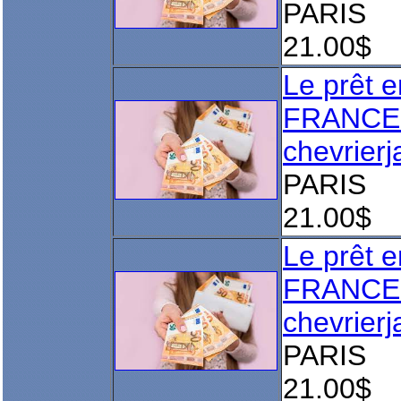
PARIS
21.00$
Le prêt e
FRANCE e
chevrier
PARIS
21.00$
Le prêt e
FRANCE e
chevrier
PARIS
21.00$