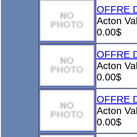
OFFRE D
Acton Va
0.00$
OFFRE D
Acton Va
0.00$
OFFRE D
Acton Va
0.00$