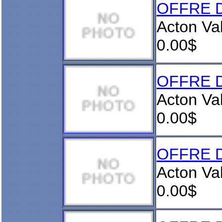
OFFRE D
Acton Va
0.00$
OFFRE D
Acton Va
0.00$
OFFRE D
Acton Va
0.00$