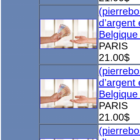
(pierreb
d’argent 
Belgique 
PARIS
21.00$
(pierreb
d’argent 
Belgique 
PARIS
21.00$
(pierreb