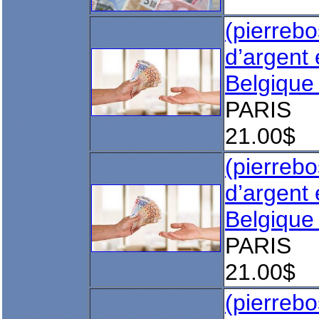
(pierreb
d’argent 
Belgique 
PARIS
21.00$
(pierreb
d’argent 
Belgique 
PARIS
21.00$
(pierreb