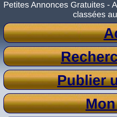
Petites Annonces Gratuites -
classées a
A
Recher
Publier
Mon