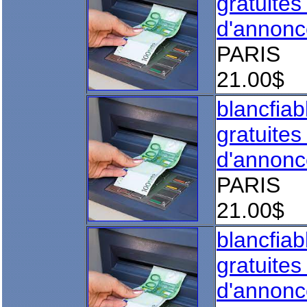
gratuites 
d'annonc
PARIS
21.00$
blancfia
gratuites 
d'annonc
PARIS
21.00$
blancfia
gratuites 
d'annonc