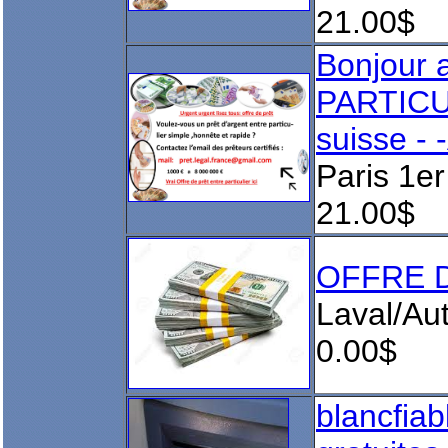
21.00$
Bonjour
PARTICUL
suisse - 
Paris 1er
21.00$
OFFRE D
Laval/Aut
0.00$
blancfia