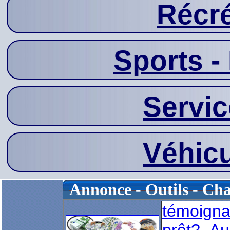
Récré
Sports - 
Servic
Véhicu
Annonce - Outils - Ch
témoignag