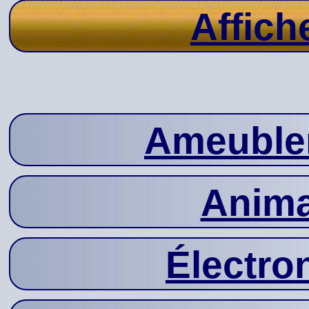
Affich
Ameuble
Anima
Électro