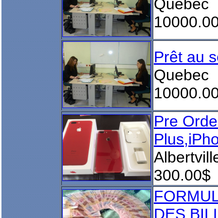
Quebec
10000.0
Prêt au s
Quebec
10000.0
Pre Orde
Plus,iPh
Albertvill
300.00$
FORMUL
DES BI