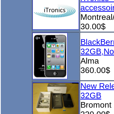
accessoir
Montreal/
30.00$
BlackBer
32GB,No
Alma
360.00$
New Rele
32GB
Bromont