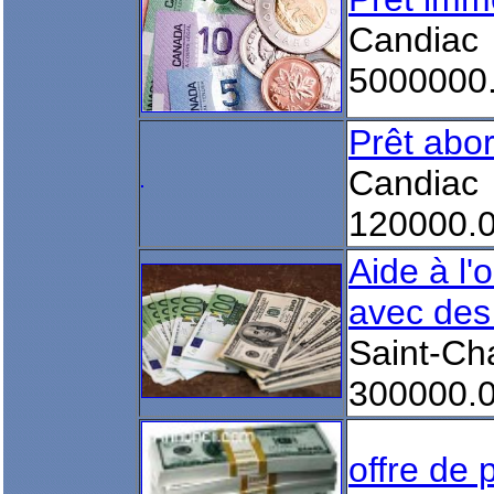
Candiac
5000000
Prêt abo
Candiac
120000.
Aide à l'
avec des
Saint-Ch
300000.
offre de p