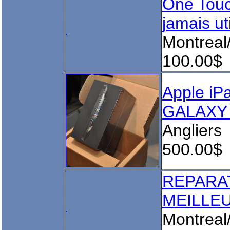
One Touc
jamais uti
Montrea
100.00$
Apple iP
GALAXY S
Angliers
500.00$
REPARA
MEILLE
Montreal