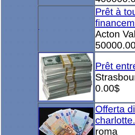
Prêt à t
financem
Acton Va
50000.0
Prêt entr
Strasbou
0.00$
Offerta di
charlott
roma