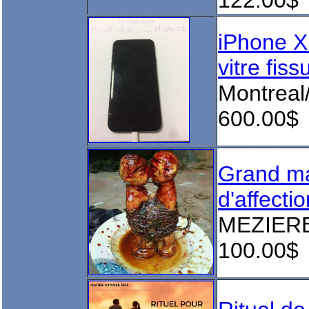
122.00$
iPhone X 
vitre fis
Montreal
600.00$
Grand maî
d'affectio
MEZIER
100.00$