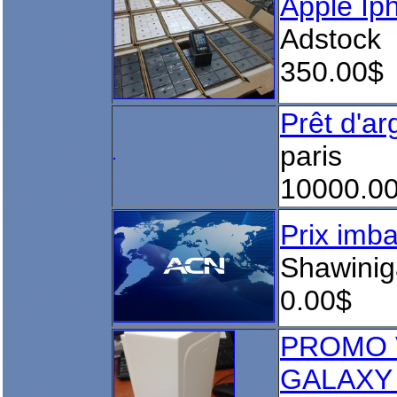
Apple I
Adstock
350.00$
Prêt d'ar
paris
10000.0
Prix imba
Shawini
0.00$
PROMO V
GALAXY s