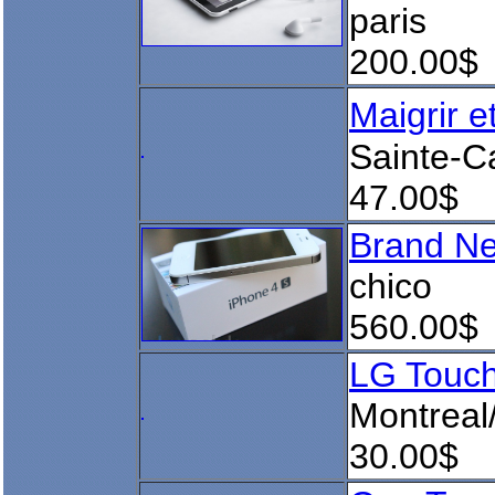
paris
200.00$
Maigrir e
Sainte-C
47.00$
Brand Ne
chico
560.00$
LG Touc
Montrea
30.00$