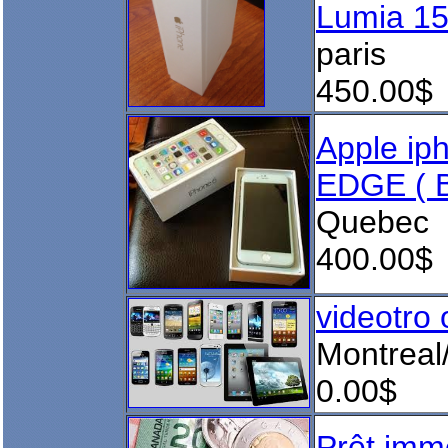
Lumia 152
paris
450.00$
Apple ip
EDGE ( B
Quebec
400.00$
videotro 
Montreal
0.00$
Prêt imm