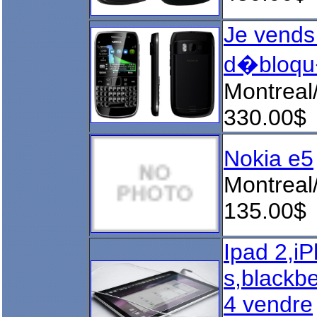
Je vends
d�bloqu
Montreal
330.00$
Nokia e5
Montreal
135.00$
Ipad 2,i
s,blackbe
4 vendre