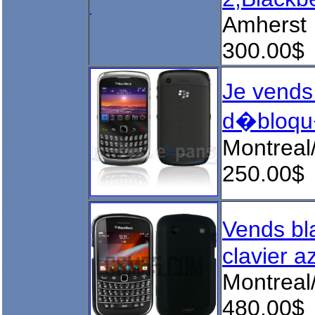
Amherst
300.00$
Je vends
d�bloqu�
Montreal
250.00$
Vends bl
clavier a
Montreal
480.00$