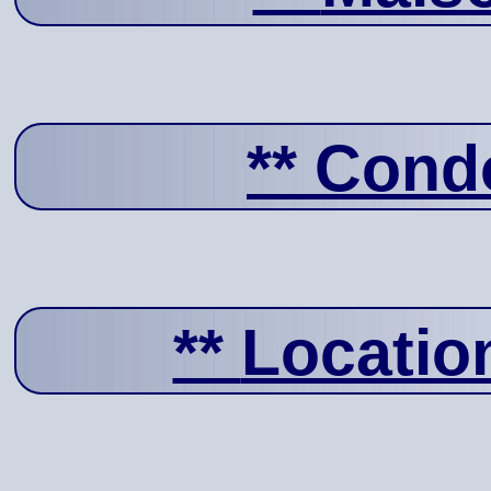
**
Condo
**
Locatio