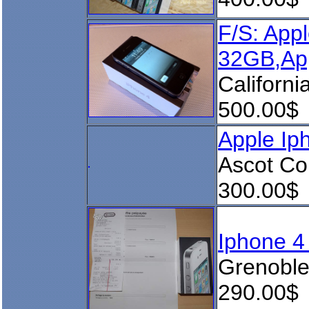
F/S: App
32GB,App
Californi
500.00$
Apple I
Ascot Co
300.00$
Iphone 4
Grenobl
290.00$