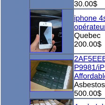
30.00$
iphone 4
opérateu
Quebec
200.00$
2AF5EE
P9981/i
Affordabl
Asbestos
500.00$