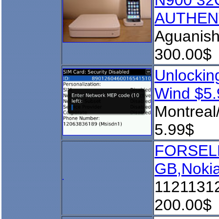
N900 32
AUTHEN
Aguanis
300.00$
Unlockin
Wind $5.
Montreal
5.99$
FORSELL
GB,Noki
1121131
200.00$