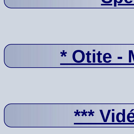
*
Otite - 
***
Vid