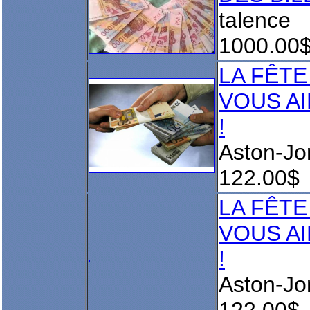
talence
1000.00
LA FÊTE
VOUS A
!
Aston-Jo
122.00$
LA FÊTE
VOUS A
!
Aston-Jo