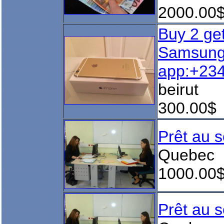
2000.00
Buy 2 ge
Samsung
app:+23
beirut
300.00$
Prêt au s
Quebec
1000.00
Prêt au s