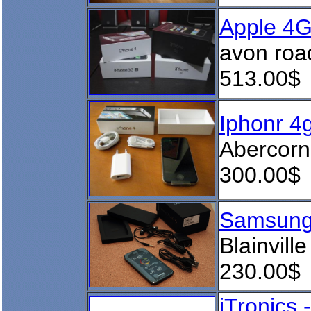
Apple 4G
avon roa
513.00$
Iphonr 4
Abercorn
300.00$
Samsung
Blainville
230.00$
iTronics 