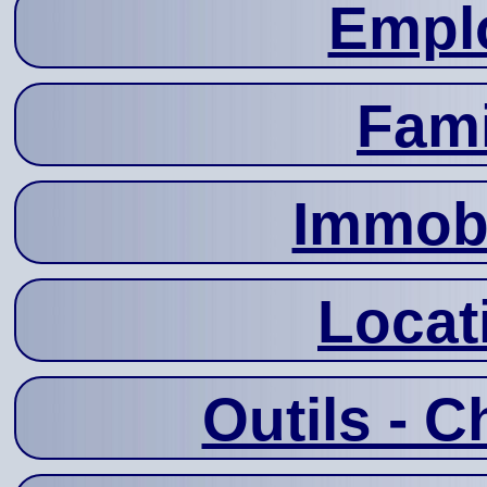
Emplo
Fami
Immobi
Locat
Outils - C