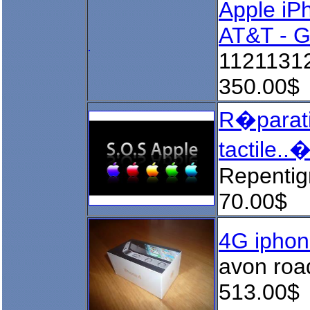
Apple iP
AT&T - 
1121131
350.00$
R�paratio
tactile..
Repentig
70.00$
4G ipho
avon roa
513.00$