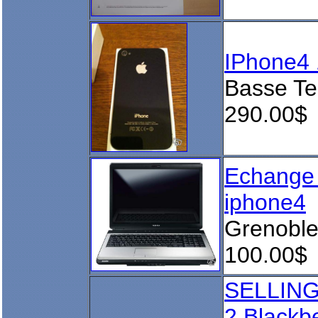
IPhone4
Basse Te
290.00$
Echange 
iphone4
Grenobl
100.00$
SELLING:
2,Blackb