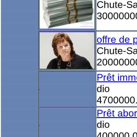
Chute-Sa
3000000
offre de p
Chute-Sa
2000000
Prêt imm
dio
4700000
Prêt abo
dio
400000.