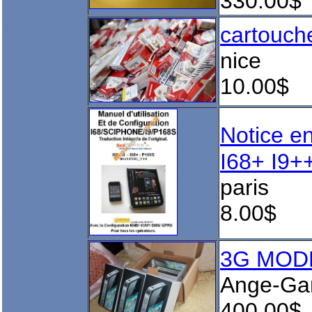
330.00$
cartouche
nice
10.00$
Notice e
I68+ I9+
paris
8.00$
3G MODE
Ange-Ga
400.00$