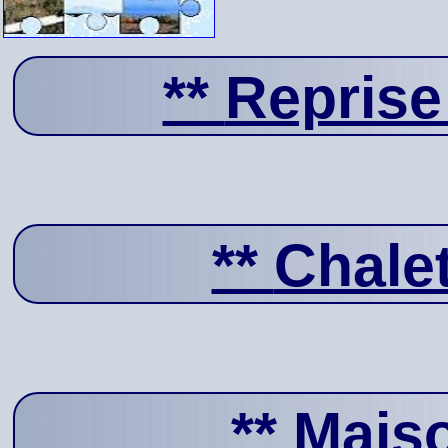
**
Reprise
**
Chale
**
Mais