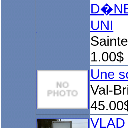
D�NE
UNI
Saint
1.00$
Une s
Val-Bri
45.00
VLAD