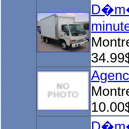
D�m�n
minut
Montr
34.99
Agenc
Montr
10.00
D�m�n