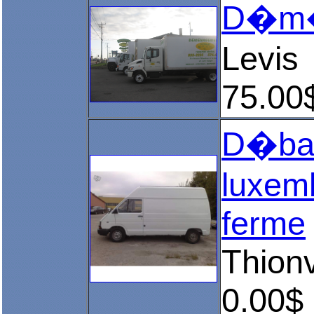
D�m�
Levis
75.00
D�barr
luxem
ferme
Thionv
0.00$