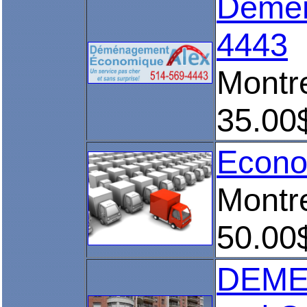
Démén
4443
Montr
35.00
Econom
Montre
50.00
DEMEN