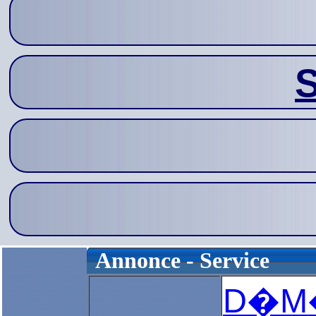
S
Annonce - Service
D�M�