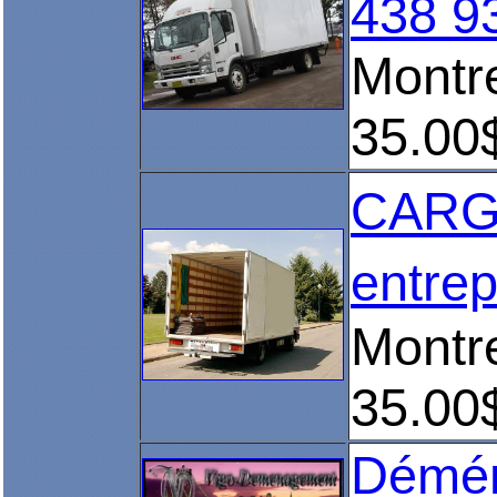
438 9
Montr
35.00
CARG
entre
Montr
35.00
Démén