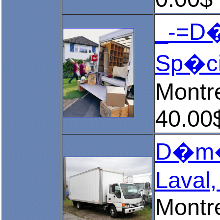
_-=D�
Sp�ci
Montr
40.00
D�m�n
Laval,
Montr