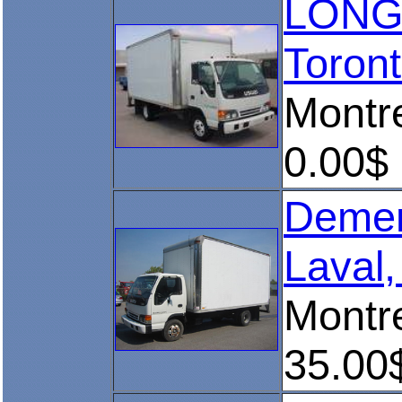
LONG 
Toron
Montr
0.00$
Demen
Laval,
Montr
35.00