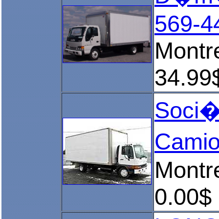
569-4
Montr
34.99
Soci�
Camio
Montr
0.00$