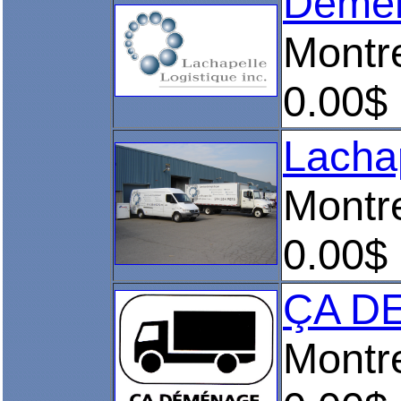
Démén
Montr
0.00$
Lachap
Montr
0.00$
ÇA DE
Montr