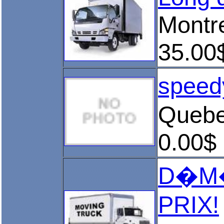
Montre
35.00
speed
Queb
0.00$
D�M�
PRIX!