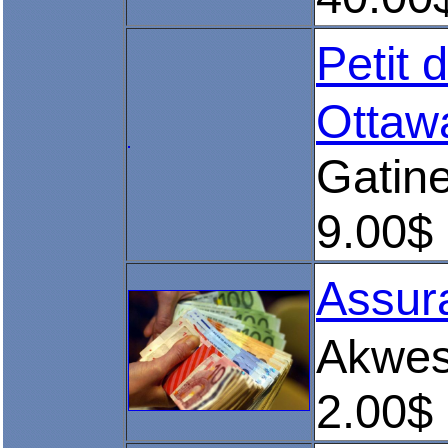
Petit
Ottaw
Gatin
9.00$
Assur
Akwe
2.00$