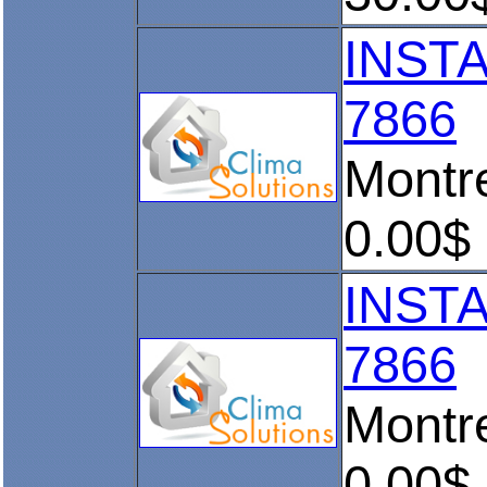
INSTA
7866
Montr
0.00$
INST
7866
Montr
0.00$