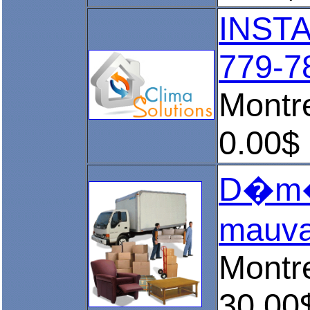
INST
779-7
Montr
0.00$
D�m�n
mauvai
Montr
30.00