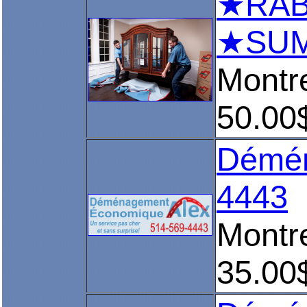
★RABA
★SUM
Montr
50.00
Démén
4443
Montr
35.00