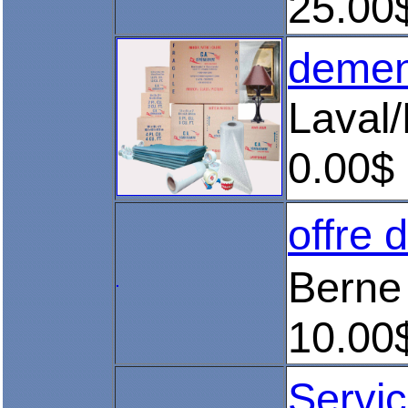
25.00
deme
Laval/
0.00$
offre 
Berne
10.00
Servic