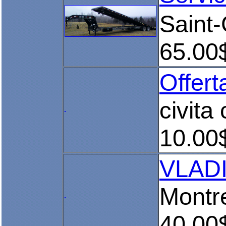
Saint
65.00
Offert
civita
10.00
VLAD
Montr
40.00