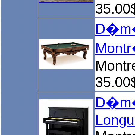
35.00
D�m�n
Montr�
Montr
35.00
D�m�n
Longu