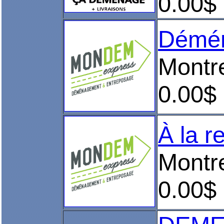
0.00$
Démén
Montre
0.00$
À la r
Montre
0.00$