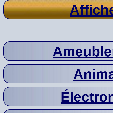
Affich
Ameuble
Anima
Électro