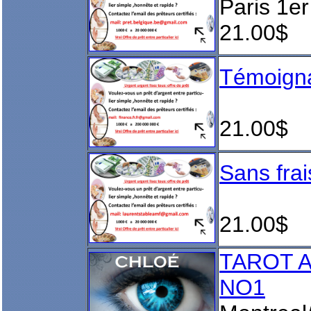
Paris 1er
21.00$
Témoigna
21.00$
Sans frais
21.00$
TAROT 
NO1