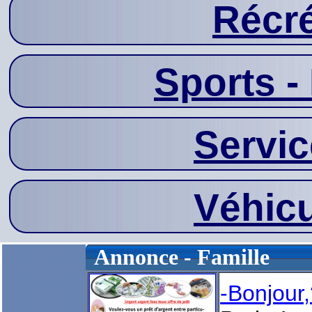
Récré
Sports - 
Servic
Véhicu
Annonce - Famille
-Bonjou