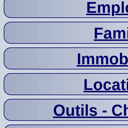
Emplo
Fami
Immobi
Locat
Outils - C