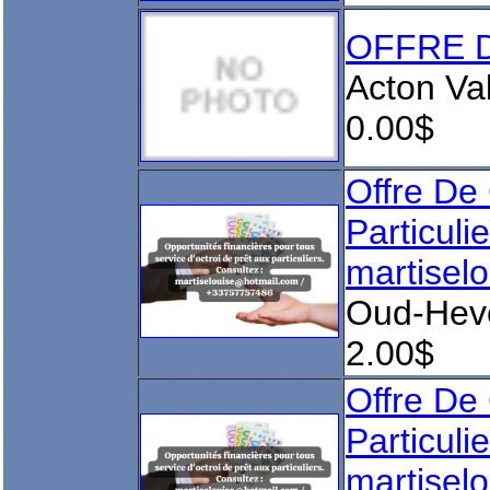
OFFRE D
Acton Va
0.00$
Offre De 
Particuli
martisel
Oud-Hev
2.00$
Offre De 
Particuli
martisel