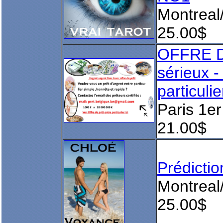
Montreal
25.00$
OFFRE 
sérieux 
particul
Paris 1er
21.00$
Prédict
Montreal
25.00$