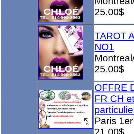
Montreal
25.00$
TAROT 
NO1
Montreal
25.00$
OFFRE D
FR CH et
particuli
Paris 1er
21.00$