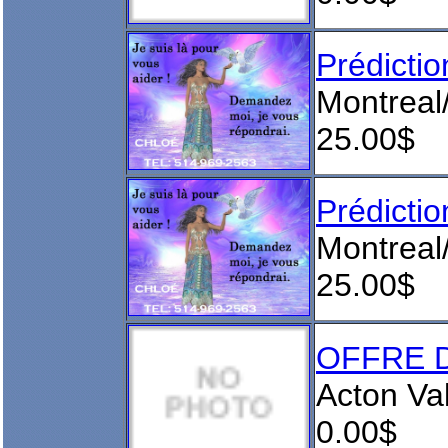
Prédict
Montreal
25.00$
Prédict
Montreal
25.00$
OFFRE D
Acton Va
0.00$