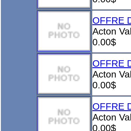
OFFRE D
Acton Va
0.00$
OFFRE D
Acton Va
0.00$
OFFRE D
Acton Va
0.00$