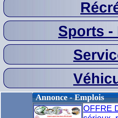
Récré
Sports - 
Servic
Véhicu
Annonce - Emplois
OFFRE 