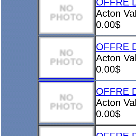
OFFRE D
Acton Va
0.00$
OFFRE D
Acton Va
0.00$
OFFRE D
Acton Va
0.00$