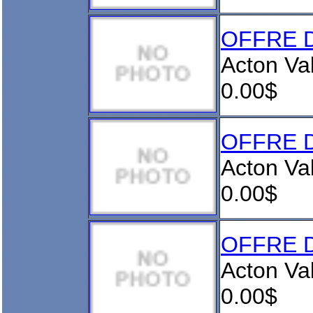
OFFRE D
Acton Va
0.00$
OFFRE D
Acton Va
0.00$
OFFRE D
Acton Va
0.00$