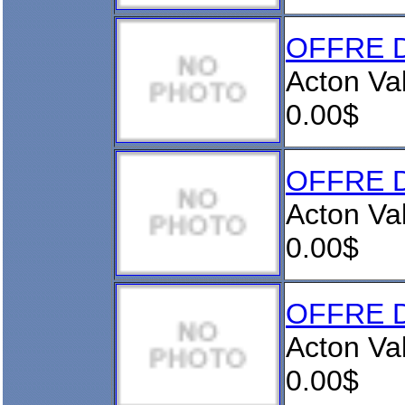
OFFRE D
Acton Va
0.00$
OFFRE D
Acton Va
0.00$
OFFRE D
Acton Va
0.00$