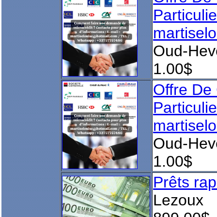
Particuli
martisel
Oud-Hev
1.00$
Offre De 
Particuli
martisel
Oud-Hev
1.00$
Prêts rap
Lezoux