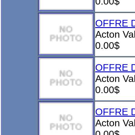
0.00$
OFFRE D
Acton Va
0.00$
OFFRE D
Acton Va
0.00$
OFFRE D
Acton Va
0.00$