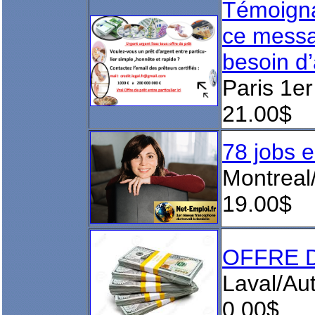
Témoignag
ce messa
besoin d’
Paris 1er
21.00$
78 jobs e
Montreal
19.00$
OFFRE D
Laval/Aut
0.00$