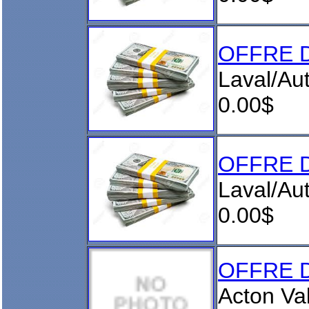
OFFRE D
Laval/Aut
0.00$
OFFRE D
Laval/Aut
0.00$
OFFRE D
Acton Va