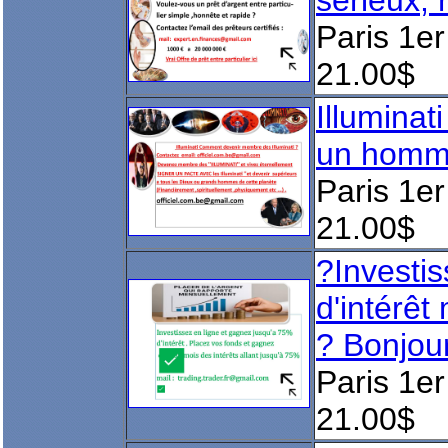
sérieux, 
Paris 1er
21.00$
Illuminat
un homme
Paris 1er
21.00$
?Investi
d'intérêt
? Bonjour
Paris 1er
21.00$