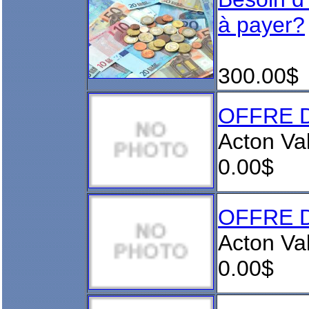
à payer?
300.00$
OFFRE D
Acton Va
0.00$
OFFRE D
Acton Va
0.00$