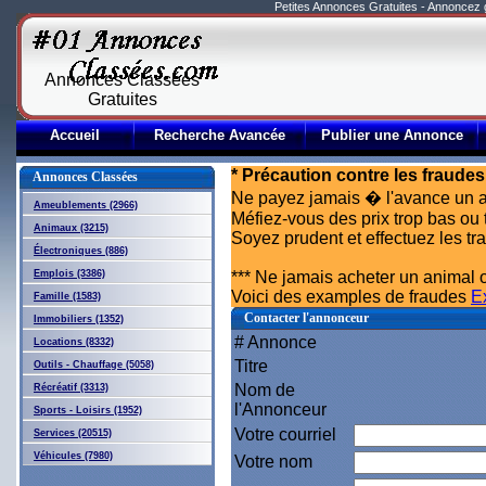
Petites Annonces Gratuites - Annoncez
Annonces Classées
Gratuites
Accueil
Recherche Avancée
Publier une Annonce
* Précaution contre les fraudes
Annonces Classées
Ne payez jamais � l'avance un a
Ameublements (2966)
Méfiez-vous des prix trop bas ou 
Animaux (3215)
Soyez prudent et effectuez les t
Électroniques (886)
Emplois (3386)
*** Ne jamais acheter un animal o
Voici des examples de fraudes
E
Famille (1583)
Contacter l'annonceur
Immobiliers (1352)
# Annonce
Locations (8332)
Titre
Outils - Chauffage (5058)
Nom de
Récréatif (3313)
l'Annonceur
Sports - Loisirs (1952)
Votre courriel
Services (20515)
Véhicules (7980)
Votre nom