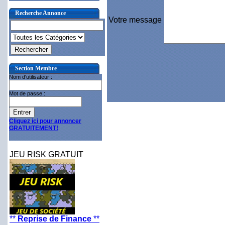
Recherche Annonce
Votre message
Section Membre
Nom d'utilisateur :
Mot de passe :
Cliquez ici pour annoncer
GRATUITEMENT!
JEU RISK GRATUIT
**
Reprise de Finance
**