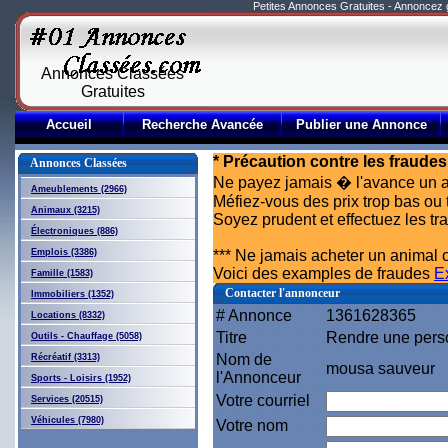
Petites Annonces Gratuites - Annoncez
Annonces Classées
Gratuites
Accueil
Recherche Avancée
Publier une Annonce
* Précaution contre les fraudes
Annonces Classées
Ne payez jamais � l'avance un a
Ameublements (2966)
Méfiez-vous des prix trop bas ou 
Animaux (3215)
Soyez prudent et effectuez les t
Électroniques (886)
Emplois (3386)
*** Ne jamais acheter un animal o
Voici des examples de fraudes
E
Famille (1583)
Contacter l'annonceur
Immobiliers (1352)
# Annonce
1361628365
Locations (8332)
Titre
Rendre une pers
Outils - Chauffage (5058)
Nom de
Récréatif (3313)
mousa sauveur
l'Annonceur
Sports - Loisirs (1952)
Votre courriel
Services (20515)
Véhicules (7980)
Votre nom