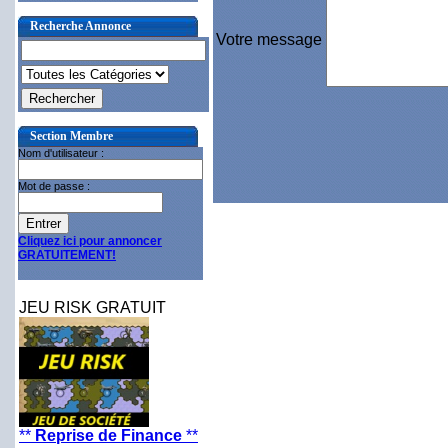
Recherche Annonce
Votre message
Section Membre
Nom d'utilisateur :
Mot de passe :
Cliquez ici pour annoncer
GRATUITEMENT!
JEU RISK GRATUIT
**
Reprise de Finance
**