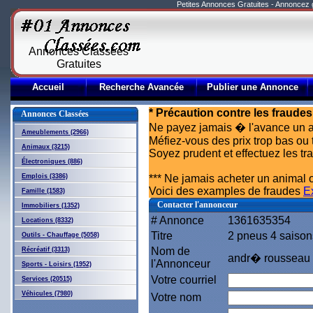
Petites Annonces Gratuites - Annoncez
Annonces Classées
Gratuites
Accueil
Recherche Avancée
Publier une Annonce
* Précaution contre les fraudes
Annonces Classées
Ne payez jamais � l'avance un a
Ameublements (2966)
Méfiez-vous des prix trop bas ou 
Animaux (3215)
Soyez prudent et effectuez les t
Électroniques (886)
Emplois (3386)
*** Ne jamais acheter un animal o
Voici des examples de fraudes
E
Famille (1583)
Contacter l'annonceur
Immobiliers (1352)
# Annonce
1361635354
Locations (8332)
Titre
2 pneus 4 saison
Outils - Chauffage (5058)
Nom de
Récréatif (3313)
andr� rousseau
l'Annonceur
Sports - Loisirs (1952)
Votre courriel
Services (20515)
Véhicules (7980)
Votre nom