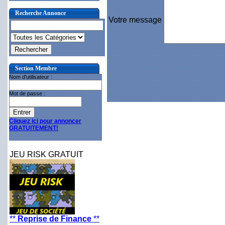
Recherche Annonce
Votre message
Section Membre
Nom d'utilisateur :
Mot de passe :
Cliquez ici pour annoncer
GRATUITEMENT!
JEU RISK GRATUIT
**
Reprise de Finance
**