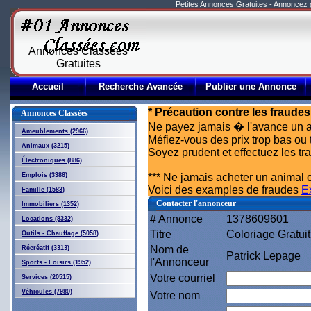
Petites Annonces Gratuites - Annoncez
Annonces Classées
Gratuites
Accueil
Recherche Avancée
Publier une Annonce
* Précaution contre les fraudes
Annonces Classées
Ne payez jamais � l'avance un a
Ameublements (2966)
Méfiez-vous des prix trop bas ou 
Animaux (3215)
Soyez prudent et effectuez les t
Électroniques (886)
Emplois (3386)
*** Ne jamais acheter un animal o
Voici des examples de fraudes
E
Famille (1583)
Contacter l'annonceur
Immobiliers (1352)
# Annonce
1378609601
Locations (8332)
Titre
Coloriage Gratui
Outils - Chauffage (5058)
Nom de
Récréatif (3313)
Patrick Lepage
l'Annonceur
Sports - Loisirs (1952)
Votre courriel
Services (20515)
Véhicules (7980)
Votre nom