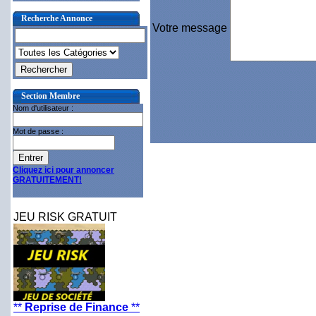
Recherche Annonce
Votre message
Section Membre
Nom d'utilisateur :
Mot de passe :
Cliquez ici pour annoncer
GRATUITEMENT!
JEU RISK GRATUIT
**
Reprise de Finance
**