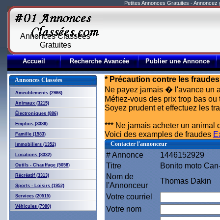
Petites Annonces Gratuites - Annoncez
Annonces Classées
Gratuites
Accueil
Recherche Avancée
Publier une Annonce
* Précaution contre les fraudes
Annonces Classées
Ne payez jamais � l'avance un a
Ameublements (2966)
Méfiez-vous des prix trop bas ou 
Animaux (3215)
Soyez prudent et effectuez les t
Électroniques (886)
Emplois (3386)
*** Ne jamais acheter un animal o
Voici des examples de fraudes
E
Famille (1583)
Contacter l'annonceur
Immobiliers (1352)
# Annonce
1446152929
Locations (8332)
Titre
Bonito moto Ca
Outils - Chauffage (5058)
Nom de
Récréatif (3313)
Thomas Dakin
l'Annonceur
Sports - Loisirs (1952)
Votre courriel
Services (20515)
Véhicules (7980)
Votre nom