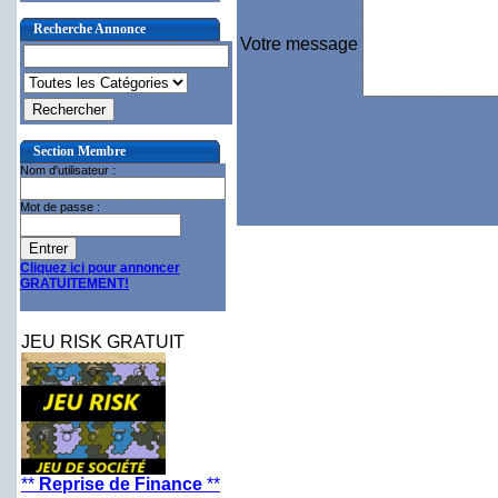
Recherche Annonce
Votre message
Section Membre
Nom d'utilisateur :
Mot de passe :
Cliquez ici pour annoncer
GRATUITEMENT!
JEU RISK GRATUIT
**
Reprise de Finance
**